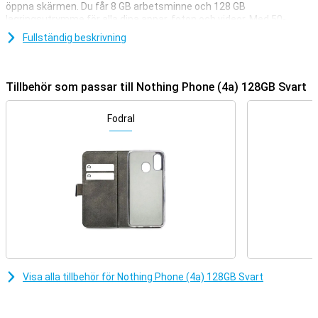
öppna skärmen. Du får 8 GB arbetsminne och 128 GB
lagringsutrymme för alla dina appar, foton och videor. Med 50-
megapixelkameran och den kraftfulla zoomen kan du ta skarpa
Fullständig beskrivning
bilder, även från långt håll. Den stora 6,78-tums AMOLED-skärmen
är jämn och ljus tack vare 120 Hz. Tack vare det stora batteriet och
50 W snabbladdning behöver du aldrig vara utan ström länge.
Tillbehör som passar till Nothing Phone (4a) 128GB Svart
Unik design
Med Nothing Phone (4a) 128GB Svart har du verkligen något
Fodral
speciellt i dina händer. Den transparenta baksidan visar medvetet
upp olika delar och former, vilket skapar ett lekfullt och
iögonfallande utseende. Det är just dessa synliga detaljer som ger
enheten karaktär. Det här är inte en vanlig smartphone, utan en
modell som visar att du vågar välja något annorlunda. På så sätt
kombinerar du en unik design med en behaglig daglig användning.
Glyph Bar
Den uppdaterade Glyph Bar på baksidan använder ljussignaler för
att visa dig notiser. Du kan t.ex. se när du får ett samtal utan att
behöva slå på skärmen hela tiden. Det är praktiskt om du vill bli
Visa alla tillbehör för Nothing Phone (4a) 128GB Svart
mindre distraherad. Du ställer in vilka signaler du vill se för vilka
appar. På så sätt håller du dig tillgänglig och blir lugnare och mer
organiserad under dagen.