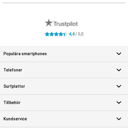
Externa översyner av butiker
4,4
/ 5,0
4.4 stjärnor
Populära smartphones
Telefoner
Surfplattor
Tillbehör
Kundservice