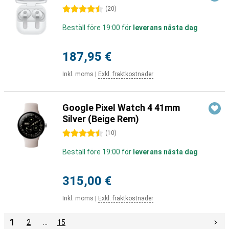
4.5 stjärnor
(
20
)
Beställ före 19:00 för
leverans nästa dag
187,95 €
Inkl. moms
|
Exkl. fraktkostnader
Google Pixel Watch 4 41mm
Silver (Beige Rem)
4.5 stjärnor
(
10
)
Beställ före 19:00 för
leverans nästa dag
315,00 €
Inkl. moms
|
Exkl. fraktkostnader
1
2
…
15