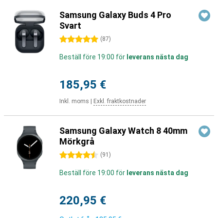
Samsung Galaxy Buds 4 Pro
Svart
5 stjärnor
(
87
)
Beställ före 19:00 för
leverans nästa dag
185,95 €
Inkl. moms
|
Exkl. fraktkostnader
Samsung Galaxy Watch 8 40mm
Mörkgrå
4.5 stjärnor
(
91
)
Beställ före 19:00 för
leverans nästa dag
220,95 €