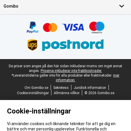
Gomibo
Certifikat, betalningsmetoder, partner för leveranstjänster
Juridisk fotnot
De priser som anges på den här sidan inkluderar moms om inget annat
anges.
Priserna inkluderar inte fraktkostnader.
*Leveranstiderna gäller inte för alla produkter eller fraktmetoder:
mer
information.
Om Gomibo.se
Sekretess
Juridisk information
Cookie-inställningar
Allmänna villkor
© 2026 Gomibo.se
Cookie-inställningar
Vi använder cookies och liknande tekniker för att ge dig en
bättre och mer personlig upplevelse. Funktionella och