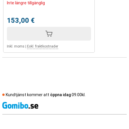
Inte längre tillgänglig
153,00 €
Inkl. moms
|
Exkl. fraktkostnader
Kundtjänst kommer att
öppna idag
09.00kl.
S
Externa översyner av butiker