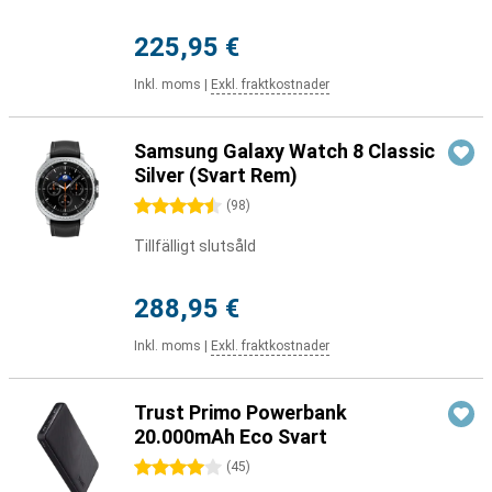
225,95 €
Inkl. moms
|
Exkl. fraktkostnader
Samsung Galaxy Watch 8 Classic
Silver (Svart Rem)
4.5 stjärnor
(
98
)
Tillfälligt slutsåld
288,95 €
Inkl. moms
|
Exkl. fraktkostnader
Trust Primo Powerbank
20.000mAh Eco Svart
4 stjärnor
(
45
)