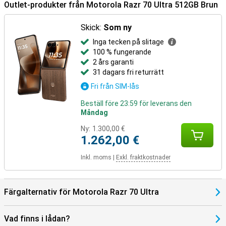
laddning för extra bekvämlighet. Med omvänd laddning kan du till
Outlet-produkter från Motorola Razr 70 Ultra 512GB Brun
och med ladda trådlösa öronsnäckor eller andra tillbehör när du är
på språng. Så du behöver inte leta efter ett uttag lika ofta och kan
Skick:
Som ny
hålla kontakten längre.
Inga tecken på slitage
I lådan
100 % fungerande
2 års garanti
Motorola Razr 70 Ultra 512GB Brown levereras med bland annat en
31 dagars fri returrätt
USB-C-kabel, skyddsfodral, manual och SIM-verktyg. Förpackningen
har också en distinkt doft, vilket gör uppackningen lite mer speciell.
Fri från SIM-lås
Beställ före 23:59 för leverans den
Måndag
Ny:
1.300,00 €
1.262,00 €
Inkl. moms
|
Exkl. fraktkostnader
Färgalternativ för Motorola Razr 70 Ultra
Vad finns i lådan?