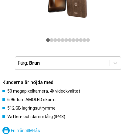
Färg:
Brun
Kunderna är nöjda med:
50 megapixelkamera, 4k videokvalitet
6.96 tum AMOLED skärm
512 GB lagringsutrymme
Vatten- och dammtålig (IP48)
Fri från SIM-lås