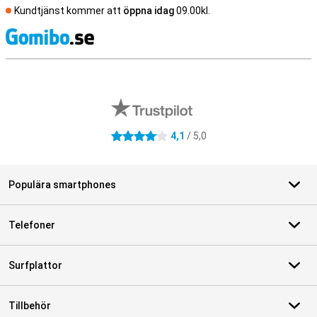
Kundtjänst kommer att
öppna idag
09.00kl.
S
Externa översyner av butiker
4,1
/ 5,0
4.1 stjärnor
Populära smartphones
Telefoner
Surfplattor
Tillbehör