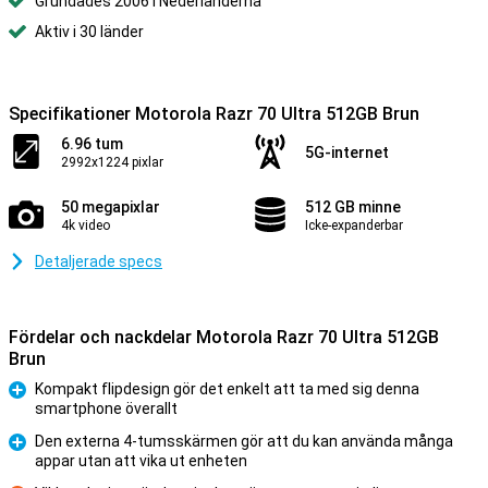
Grundades 2006 i Nederländerna
Aktiv i 30 länder
Specifikationer Motorola Razr 70 Ultra 512GB Brun
6.96 tum
5G-internet
2992x1224 pixlar
50 megapixlar
512 GB minne
4k video
Icke-expanderbar
Detaljerade specs
Fördelar och nackdelar Motorola Razr 70 Ultra 512GB
Brun
Kompakt flipdesign gör det enkelt att ta med sig denna
smartphone överallt
Fördelar
Den externa 4-tumsskärmen gör att du kan använda många
appar utan att vika ut enheten
Fördelar