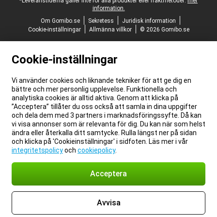
*Leveranstiderna gäller inte för alla produkter eller fraktmetoder:
mer
information.
Om Gomibo.se
Sekretess
Juridisk information
Cookie-inställningar
Allmänna villkor
© 2026 Gomibo.se
Cookie-inställningar
Vi använder cookies och liknande tekniker för att ge dig en
bättre och mer personlig upplevelse. Funktionella och
analytiska cookies är alltid aktiva. Genom att klicka på
”Acceptera” tillåter du oss också att samla in dina uppgifter
och dela dem med 3 partners i marknadsföringssyfte. Då kan
vi visa annonser som är relevanta för dig. Du kan när som helst
ändra eller återkalla ditt samtycke. Rulla längst ner på sidan
och klicka på 'Cookieinställningar' i sidfoten. Läs mer i vår
integritetspolicy
och
cookiepolicy
.
Acceptera
Avvisa