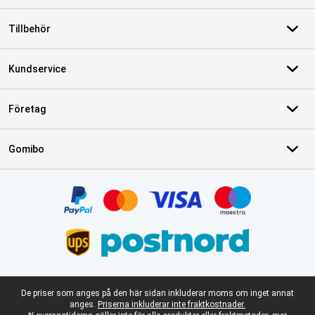
Tillbehör
Kundservice
Företag
Gomibo
Certifikat, betalningsmetoder, partner för leveranstjänster
Juridisk fotnot
De priser som anges på den här sidan inkluderar moms om inget annat
anges.
Priserna inkluderar inte fraktkostnader.