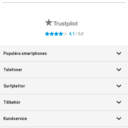
Externa översyner av butiker
4,1
/ 5,0
4.1 stjärnor
Populära smartphones
Telefoner
Surfplattor
Tillbehör
Kundservice