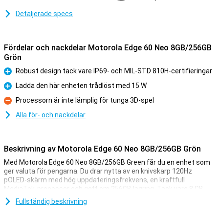
Detaljerade specs
Fördelar och nackdelar Motorola Edge 60 Neo 8GB/256GB
Grön
Robust design tack vare IP69- och MIL-STD 810H-certifieringar
Fördelar
Ladda den här enheten trådlöst med 15 W
Fördelar
Processorn är inte lämplig för tunga 3D-spel
Nackdelar
Alla för- och nackdelar
Beskrivning av Motorola Edge 60 Neo 8GB/256GB Grön
Med Motorola Edge 60 Neo 8GB/256GB Green får du en enhet som
ger valuta för pengarna. Du drar nytta av en knivskarp 120Hz
pOLED-skärm med hög uppdateringsfrekvens, en kraftfull
MediaTek-processor och gott om 256GB lagring. Tack vare 8 GB
arbetsminne kan du växla mellan olika appar utan problem.
Fullständig beskrivning
Kameran på 50 megapixel tar skarpa bilder, medan det stora
snabbladdade batteriet på 5 000 mAh tar dig genom dagen utan