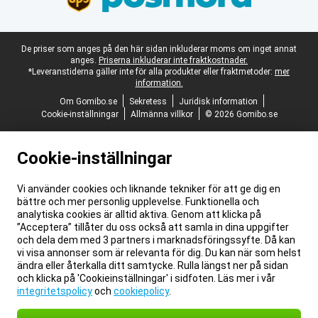
Juridisk fotnot
De priser som anges på den här sidan inkluderar moms om inget annat
anges.
Priserna inkluderar inte fraktkostnader.
*Leveranstiderna gäller inte för alla produkter eller fraktmetoder:
mer
information.
Om Gomibo.se
Sekretess
Juridisk information
Cookie-inställningar
Allmänna villkor
© 2026 Gomibo.se
Cookie-inställningar
Vi använder cookies och liknande tekniker för att ge dig en
bättre och mer personlig upplevelse. Funktionella och
analytiska cookies är alltid aktiva. Genom att klicka på
”Acceptera” tillåter du oss också att samla in dina uppgifter
och dela dem med 3 partners i marknadsföringssyfte. Då kan
vi visa annonser som är relevanta för dig. Du kan när som helst
ändra eller återkalla ditt samtycke. Rulla längst ner på sidan
och klicka på 'Cookieinställningar' i sidfoten. Läs mer i vår
integritetspolicy
och
cookiepolicy
.