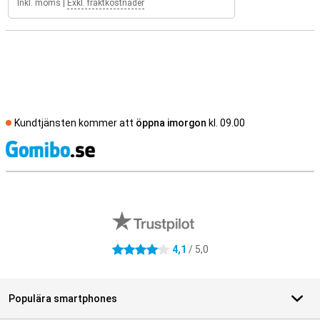
Inkl. moms
|
Exkl. fraktkostnader
Kundtjänsten kommer att
öppna imorgon
kl. 09.00
S
Externa översyner av butiker
4,1
/ 5,0
4.1 stjärnor
Populära smartphones