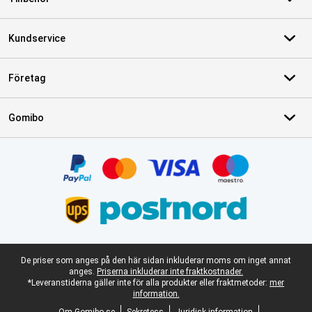
Kundservice
Företag
Gomibo
Certifikat, betalningsmetoder, partner för leveranstjänster
Juridisk fotnot
De priser som anges på den här sidan inkluderar moms om inget annat
anges.
Priserna inkluderar inte fraktkostnader.
*Leveranstiderna gäller inte för alla produkter eller fraktmetoder:
mer
information.