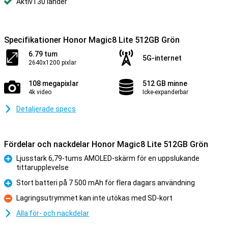
Aktiv i 30 länder
Specifikationer Honor Magic8 Lite 512GB Grön
6.79 tum
5G-internet
2640x1200 pixlar
108 megapixlar
512 GB minne
4k video
Icke-expanderbar
Detaljerade specs
Fördelar och nackdelar Honor Magic8 Lite 512GB Grön
Ljusstark 6,79-tums AMOLED-skärm för en uppslukande
tittarupplevelse
Fördelar
Stort batteri på 7 500 mAh för flera dagars användning
Fördelar
Lagringsutrymmet kan inte utökas med SD-kort
Nackdelar
Alla för- och nackdelar