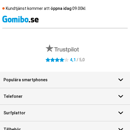
Kundtjänst kommer att
öppna idag
09.00kl.
S
Externa översyner av butiker
4,1
/ 5,0
4.1 stjärnor
Populära smartphones
Telefoner
Surfplattor
Tillbehör