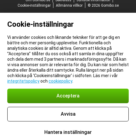
Om Gomibo.se
Sekretess
Juridisk information
Cookie-inställningar
Allmänna villkor
© 2026 Gomibo.se
Cookie-inställningar
Vi använder cookies och liknande tekniker för att ge dig en
bättre och mer personlig upplevelse. Funktionella och
analytiska cookies är alltid aktiva. Genom att klicka på
”Acceptera” tillåter du oss också att samla in dina uppgifter
och dela dem med 3 partners i marknadsföringssyfte. Då kan
vi visa annonser som är relevanta för dig. Du kan när som helst
ändra eller återkalla ditt samtycke. Rulla längst ner på sidan
och klicka på 'Cookieinställningar' i sidfoten. Läs mer i vår
integritetspolicy
och
cookiepolicy
.
Acceptera
Avvisa
Hantera inställningar