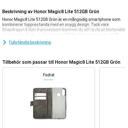
Beskrivning av Honor Magic8 Lite 512GB Grön
Honor Magic8 Lite 512GB Grön är en mångsidig smartphone som
kombinerar topprestanda med en snygg design. Tack vare
Snapdragon 6 Gen 4-processorn kommer du att njuta av blixtsnabb
prestanda i allt du gör. Den har ett 7,500mAh batteri, en ljus 6,79-
tums AMOLED-skärm och en 108MP-kamera för knivskarpa foton.
Fullständig beskrivning
Med 8 GB arbetsminne och 256 GB lagringsutrymme har du gott
om plats för appar, foton och videor. Lägg till Android med MagicOS
9.0, och du är garanterad en snabb och användarvänlig upplevelse.
Tillbehör som passar till Honor Magic8 Lite 512GB Grön
Stor skärm
Den stora 6,79-tums AMOLED-skärmen ger en uppslukande
Fodral
tittarupplevelse, oavsett om du tittar på din favoritserie eller
scrollar genom sociala medier. Med en upplösning på 2640x1200
pixlar är bilderna knivskarpa och färgerna verklighetstrogna.
Skärmen har stöd för multitouch med upp till 10 fingrar åt gången,
vilket är särskilt användbart vid spel eller snabba kontroller. De
smala skärmkanterna och den fina betraktningsvinkeln gör att allt
på skärmen framträder på ett vackert sätt. Den här skärmen gör
hela skillnaden vid daglig användning och högkvalitativa bilder.
Kraftfullt batteri