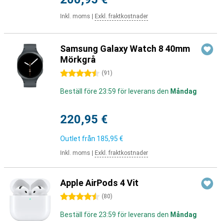
Inkl. moms
|
Exkl. fraktkostnader
Samsung Galaxy Watch 8 40mm
Mörkgrå
4.5 stjärnor
(
91
)
Beställ före 23:59 för leverans den
Måndag
220,95 €
Outlet från
185,95 €
Inkl. moms
|
Exkl. fraktkostnader
Apple AirPods 4 Vit
4.5 stjärnor
(
80
)
Beställ före 23:59 för leverans den
Måndag