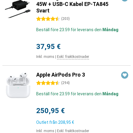
45W + USB-C Kabel EP-TA845
Svart
4.5 stjärnor
(
203
)
Beställ före 23:59 för leverans den
Måndag
37,95 €
Inkl. moms
|
Exkl. fraktkostnader
Apple AirPods Pro 3
4.5 stjärnor
(
294
)
Beställ före 23:59 för leverans den
Måndag
250,95 €
Outlet från
208,95 €
Inkl. moms
|
Exkl. fraktkostnader