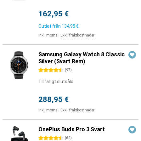
162,95 €
Outlet från
134,95 €
Inkl. moms
|
Exkl. fraktkostnader
Samsung Galaxy Watch 8 Classic
Silver (Svart Rem)
4.5 stjärnor
(
97
)
Tillfälligt slutsåld
288,95 €
Inkl. moms
|
Exkl. fraktkostnader
OnePlus Buds Pro 3 Svart
4.5 stjärnor
(
62
)