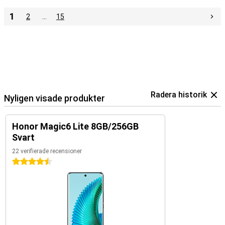
1
2
…
15
Radera historik
Nyligen visade produkter
Honor Magic6 Lite 8GB/256GB
Svart
22 verifierade recensioner
4.5 stjärnor