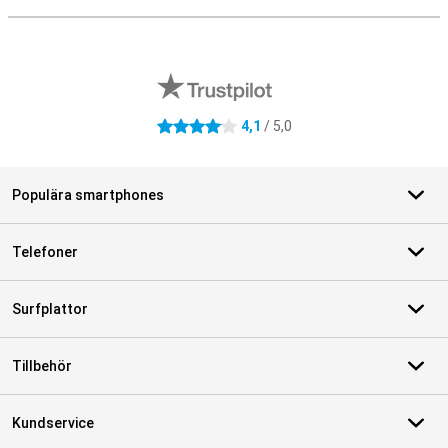
S
Externa översyner av butiker
4,1
/ 5,0
4.1 stjärnor
Populära smartphones
Telefoner
Surfplattor
Tillbehör
Kundservice