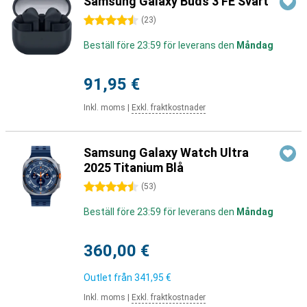
Samsung Galaxy Buds 3 FE Svart
4.5 stjärnor
(
23
)
Beställ före 23:59 för leverans den
Måndag
91,95 €
Inkl. moms
|
Exkl. fraktkostnader
Samsung Galaxy Watch Ultra
2025 Titanium Blå
4.5 stjärnor
(
53
)
Beställ före 23:59 för leverans den
Måndag
360,00 €
Outlet från
341,95 €
Inkl. moms
|
Exkl. fraktkostnader