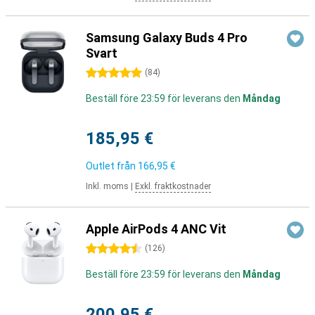
Samsung Galaxy Buds 4 Pro
Svart
5 stjärnor
(
84
)
Beställ före 23:59 för leverans den
Måndag
185,95 €
Outlet från
166,95 €
Inkl. moms
|
Exkl. fraktkostnader
Apple AirPods 4 ANC Vit
4.5 stjärnor
(
126
)
Beställ före 23:59 för leverans den
Måndag
200,95 €