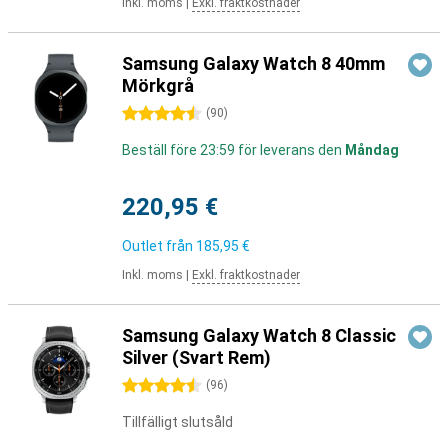
Inkl. moms
|
Exkl. fraktkostnader
Samsung Galaxy Watch 8 40mm
Mörkgrå
4.5 stjärnor
(
90
)
Beställ före 23:59 för leverans den
Måndag
220,95 €
Outlet från
185,95 €
Inkl. moms
|
Exkl. fraktkostnader
Samsung Galaxy Watch 8 Classic
Silver (Svart Rem)
4.5 stjärnor
(
96
)
Tillfälligt slutsåld