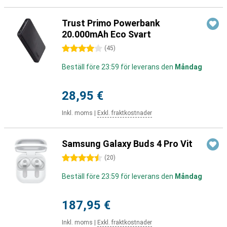
Trust Primo Powerbank
20.000mAh Eco Svart
4 stjärnor
(
45
)
Beställ före 23:59 för leverans den
Måndag
28,95 €
Inkl. moms
|
Exkl. fraktkostnader
Samsung Galaxy Buds 4 Pro Vit
4.5 stjärnor
(
20
)
Beställ före 23:59 för leverans den
Måndag
187,95 €
Inkl. moms
|
Exkl. fraktkostnader