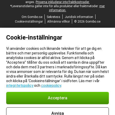
anges.
Priserna inkluderar inte fraktkostnader.
*Leveranstiderna gäller inte för alla produkter eller fraktmetoder:
mer
information.
Om Gomibo.se
Sekretess
Juridisk information
Cookie-inställningar
Allmänna villkor
© 2026 Gomibo.se
Cookie-inställningar
Vi använder cookies och liknande tekniker för att ge dig en
bättre och mer personlig upplevelse. Funktionella och
analytiska cookies är alltid aktiva. Genom att klicka på
”Acceptera” tillåter du oss också att samla in dina uppgifter
och dela dem med 3 partners i marknadsföringssyfte. Då kan
vi visa annonser som är relevanta för dig. Du kan när som helst
ändra eller återkalla ditt samtycke. Rulla längst ner på sidan
och klicka på 'Cookieinställningar' i sidfoten. Läs mer i vår
integritetspolicy
och
cookiepolicy
.
Acceptera
Avvisa