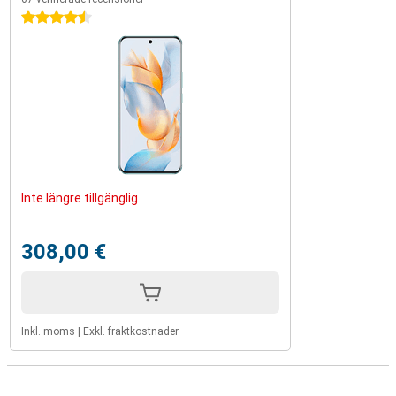
4.5 stjärnor
Inte längre tillgänglig
308,00 €
Inkl. moms
|
Exkl. fraktkostnader