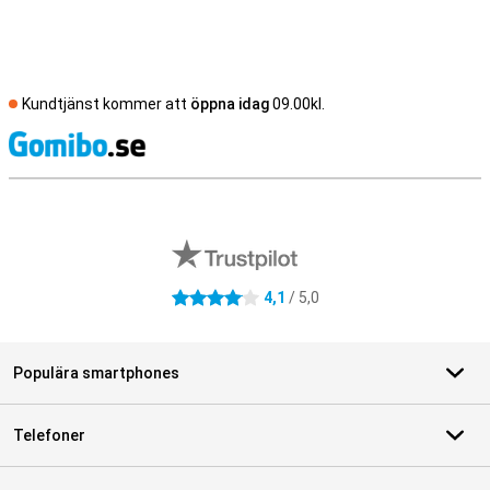
Kundtjänst kommer att
öppna idag
09.00kl.
S
Externa översyner av butiker
4,1
/ 5,0
4.1 stjärnor
Populära smartphones
Telefoner