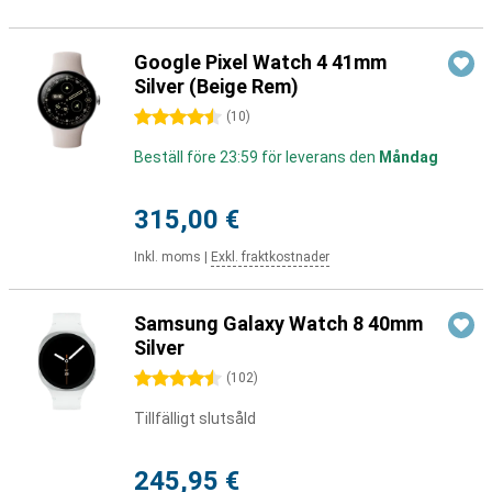
Google Pixel Watch 4 41mm
Silver (Beige Rem)
4.5 stjärnor
(
10
)
Beställ före 23:59 för leverans den
Måndag
315,00 €
Inkl. moms
|
Exkl. fraktkostnader
Samsung Galaxy Watch 8 40mm
Silver
4.5 stjärnor
(
102
)
Tillfälligt slutsåld
245,95 €