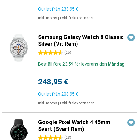
Outlet från
233,95 €
Inkl. moms
|
Exkl. fraktkostnader
Samsung Galaxy Watch 8 Classic
Silver (Vit Rem)
4.5 stjärnor
(
25
)
Beställ före 23:59 för leverans den
Måndag
248,95 €
Outlet från
208,95 €
Inkl. moms
|
Exkl. fraktkostnader
Google Pixel Watch 4 45mm
Svart (Svart Rem)
4.5 stjärnor
(
23
)