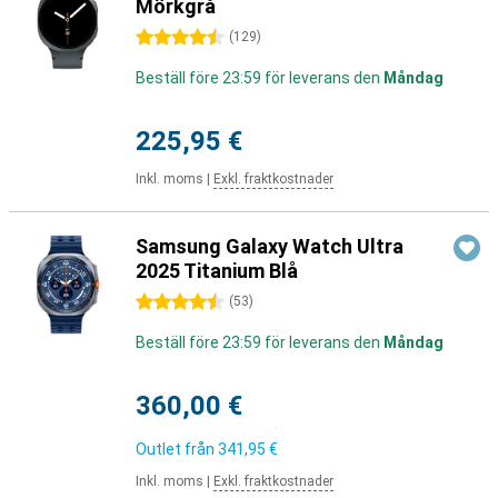
Mörkgrå
4.5 stjärnor
(
129
)
Beställ före 23:59 för leverans den
Måndag
225,95 €
Inkl. moms
|
Exkl. fraktkostnader
Samsung Galaxy Watch Ultra
2025 Titanium Blå
4.5 stjärnor
(
53
)
Beställ före 23:59 för leverans den
Måndag
360,00 €
Outlet från
341,95 €
Inkl. moms
|
Exkl. fraktkostnader