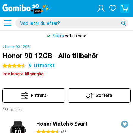
Säkra
betalningar
Honor 90 12GB
Honor 90 12GB - Alla tillbehör
9
Utmärkt
4.5 stjärnor
Inte längre tillgänglig
Filtrera
Sortera
266 resultat
Produkter
Honor Watch 5 Svart
4.5 stjärnor
(
56
)