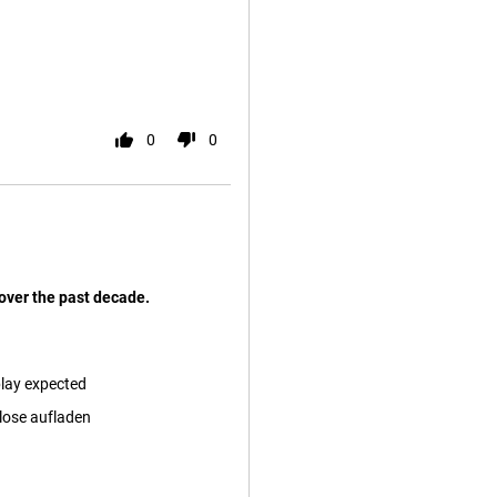
0
0
 over the past decade.
play expected
lose aufladen