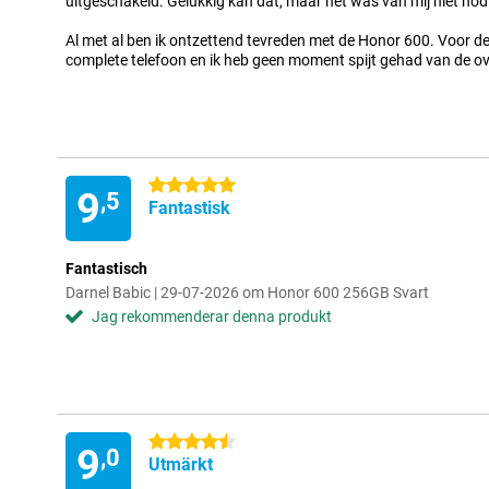
uitgeschakeld. Gelukkig kan dat, maar het was van mij niet no
Al met al ben ik ontzettend tevreden met de Honor 600. Voor de p
complete telefoon en ik heb geen moment spijt gehad van de o
5 stjärnor
9
,5
Fantastisk
Fantastisch
Darnel Babic | 29-07-2026 om Honor 600 256GB Svart
Jag rekommenderar denna produkt
4.5 stjärnor
9
,0
Utmärkt