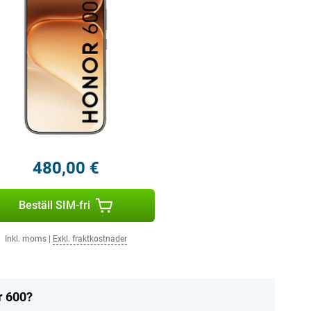
480,00 €
Beställ SIM-fri
Inkl. moms
|
Exkl. fraktkostnader
r 600?