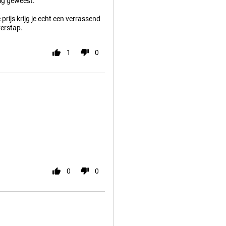
dig geweest.
rijs krijg je echt een verrassend
verstap.
1
0
0
0