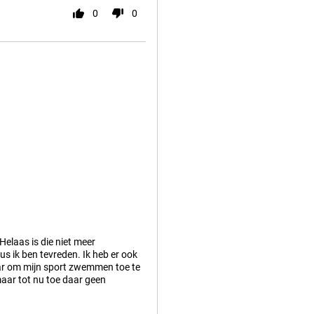
0
0
Helaas is die niet meer
Dus ik ben tevreden. Ik heb er ook
aar om mijn sport zwemmen toe te
maar tot nu toe daar geen