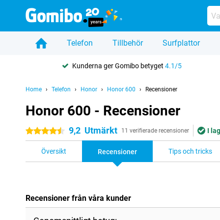
Telefon
Tillbehör
Surfplattor
Kunderna ger Gomibo betyget
4.1/5
Home
Telefon
Honor
Honor 600
Recensioner
Honor 600 - Recensioner
9,2
Utmärkt
I la
4.5 stjärnor
11 verifierade recensioner
Översikt
Tips och tricks
Recensioner
Recensioner från våra kunder