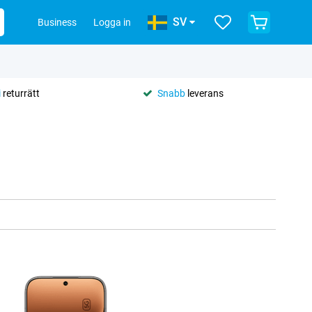
SV
Business
Logga in
i
returrätt
Snabb
leverans