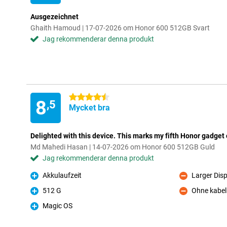
Ausgezeichnet
Ghaith Hamoud | 17-07-2026 om Honor 600 512GB Svart
Jag rekommenderar denna produkt
4.5 stjärnor
8
,5
Mycket bra
Delighted with this device. This marks my fifth Honor gadget
Md Mahedi Hasan | 14-07-2026 om Honor 600 512GB Guld
Jag rekommenderar denna produkt
Akkulaufzeit
Larger Dis
Fördelar
Nackdelar
512 G
Ohne kabel
Fördelar
Nackdelar
Magic OS
Fördelar