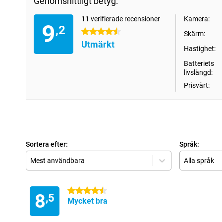
Genomsnittligt betyg:
11 verifierade recensioner
Kamera:
9
,2
4.5 stjärnor
Skärm:
Utmärkt
Hastighet:
Batteriets
livslängd:
Prisvärt:
Sortera efter:
Språk:
Mest användbara
Alla språk
4.5 stjärnor
8
,5
Mycket bra