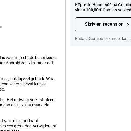
Köpte du Honor 600 på Gomibo.s
vinna
100,00 €
Gomibo.se-kredi
Skriv en recension
s
Endast Gomibo.sekunder kan sk
is voor mij echt de beste keuze
ar Android zou zijn, maar dat
 mee, ook bij veel gebruik. Waar
ettend scherp, bevatten veel
se.
tig. Het ontwerp voelt strak en
n dan op iOS. Dat maakt de
oatware die standaard
k heb een groot deel verwijderd of