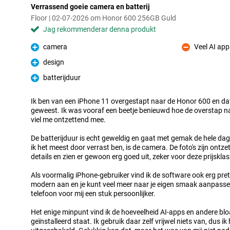
Verrassend goeie camera en batterij
Floor | 02-07-2026 om Honor 600 256GB Guld
Jag rekommenderar denna produkt
camera
Veel AI app
Fördelar
Nackdelar
design
Fördelar
batterijduur
Fördelar
Ik ben van een iPhone 11 overgestapt naar de Honor 600 en dat 
geweest. Ik was vooraf een beetje benieuwd hoe de overstap na
viel me ontzettend mee.
De batterijduur is echt geweldig en gaat met gemak de hele dag
ik het meest door verrast ben, is de camera. De foto's zijn ontz
details en zien er gewoon erg goed uit, zeker voor deze prijsklas
Als voormalig iPhone-gebruiker vind ik de software ook erg pret
modern aan en je kunt veel meer naar je eigen smaak aanpasse
telefoon voor mij een stuk persoonlijker.
Het enige minpunt vind ik de hoeveelheid AI-apps en andere bl
geïnstalleerd staat. Ik gebruik daar zelf vrijwel niets van, dus i