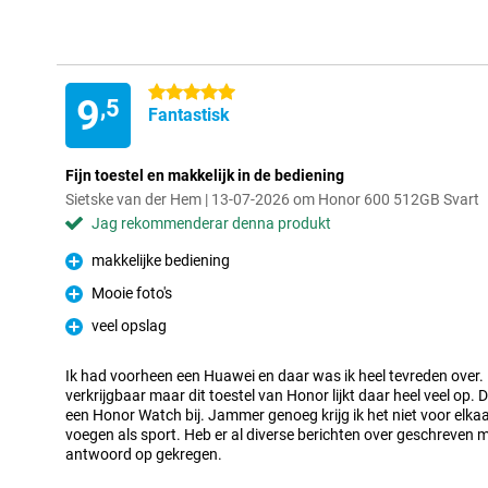
5 stjärnor
9
,5
Fantastisk
Fijn toestel en makkelijk in de bediening
Sietske van der Hem | 13-07-2026 om Honor 600 512GB Svart
Jag rekommenderar denna produkt
makkelijke bediening
Fördelar
Mooie foto's
Fördelar
veel opslag
Fördelar
Ik had voorheen een Huawei en daar was ik heel tevreden over. 
verkrijgbaar maar dit toestel van Honor lijkt daar heel veel op. 
een Honor Watch bij. Jammer genoeg krijg ik het niet voor elk
voegen als sport. Heb er al diverse berichten over geschreven 
antwoord op gekregen.