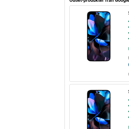
Outlet-produkter från Google
ien, nämligen Google Tensor G4.
la dina uppgifter utan problem.
 alla AI-funktioner, så klarar
ska mellan olika appar utan
 privat bruk.
 snabbt. Telefonen har ett bra
ett resultat behöver du inte ladda
gen. Tack vare sin 27W
 en halvtimme. Om du inte har en
 och säkerhetsuppdateringar i 7
l 2031 i alla fall. Du får också
också från skadlig kod och