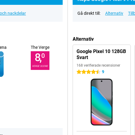
 och nackdelar
Gå direkt till:
Alternativ
Til
Alternativ
ena
The Verge
Google Pixel 10 128GB
8,
0
Svart
168 verifierade recensioner
VERGE SCORE
9
4.5 stjärnor