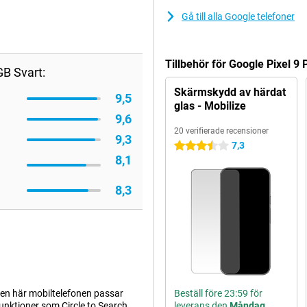
Gå till alla Google telefoner
Tillbehör för Google Pixel 9
GB Svart:
Skärmskydd av härdat
9,5
glas - Mobilize
9,6
20 verifierade recensioner
9,3
7,3
3.5 stjärnor
8,1
8,3
Den här mobiltelefonen passar
Beställ före 23:59 för
funktioner som Circle to Search
leverans den
Måndag