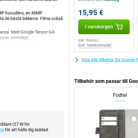
15,95 €
50MP huvudlins, en 48MP
g ta de bästa bilderna. Filma också
I varukorgen
skarpa. Med Google Tensor G4-
ppar samtidigt.
Inkl. moms
|
och med 7 års OS- och
Exkl. fraktkostnader
ör din telefon. Med Pixel 9 Pro är
r.
Visa alla tillbehör för Google
 Till exempel funktionen Circle to
Tillbehör som passar till Go
rnet. Praktiskt om du är på
 Tack vare Gemini AI kan du få
pelningar.
Fodral
ekt ut på dem? Då behöver du inte
 till en fantastisk bild där alla
 Du kommer naturligtvis att få
addare (27 W för
ny
för att hålla dig laddad.