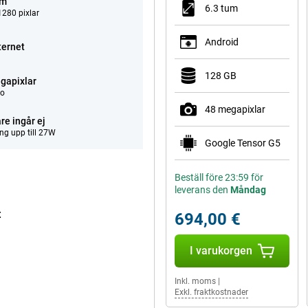
um
6.3 tum
280 pixlar
Android
ternet
128 GB
gapixlar
eo
48 megapixlar
re ingår ej
ng upp till 27W
Google Tensor G5
Beställ före 23:59 för
leverans den
Måndag
t
694,00 €
I varukorgen
Inkl. moms
|
Exkl. fraktkostnader