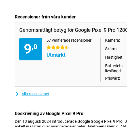
Recensioner från våra kunder
Genomsnittligt betyg för Google Pixel 9 Pro 128
57 verifierade recensioner
Kamera:
9
,0
4.5 stjärnor
Skärm:
Utmärkt
Hastighet:
Batteriets
livslängd:
Prisvärt:
Alla recensioner
Beskrivning av Google Pixel 9 Pro
Den 13 augusti 2024 introducerade Google Google Pixel 9 Pro. 
enkelt in i listan över avancerade enheter. Telefonens Gemini AI-