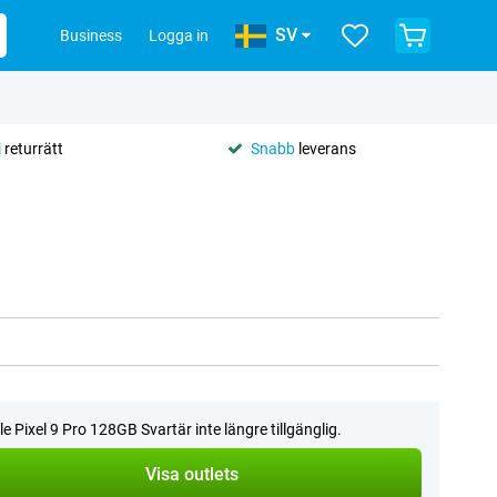
SV
Business
Logga in
i
returrätt
Snabb
leverans
e Pixel 9 Pro 128GB Svartär inte längre tillgänglig.
Visa outlets