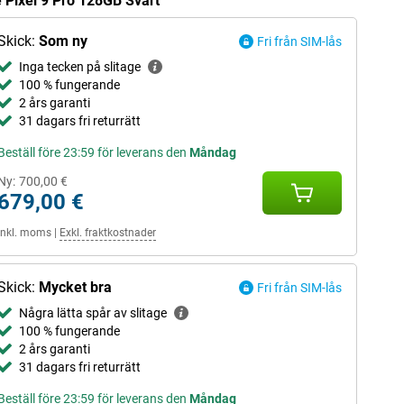
 Pixel 9 Pro 128GB Svart
Skick:
Som ny
Fri från SIM-lås
Inga tecken på slitage
100 % fungerande
2 års garanti
31 dagars fri returrätt
Beställ före 23:59 för leverans den
Måndag
Ny:
700,00 €
679,00 €
Inkl. moms
|
Exkl. fraktkostnader
Skick:
Mycket bra
Fri från SIM-lås
Några lätta spår av slitage
100 % fungerande
2 års garanti
31 dagars fri returrätt
Beställ före 23:59 för leverans den
Måndag