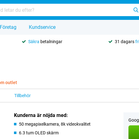
Företag
Kundservice
Säkra
betalningar
31 dagars
fr
om outlet
Tillbehör
Kunderna är nöjda med:
Googl
50 megapixelkamera, 8k videokvalitet
6.3 tum OLED skärm