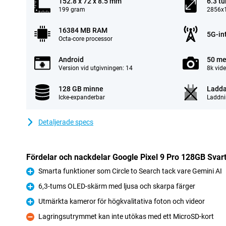
152.8 x 72 x 8.5 mm
6.3 t
199 gram
2856x1
16384 MB RAM
5G-in
Octa-core processor
Android
50 me
Version vid utgivningen: 14
8k vid
128 GB minne
Ladda
Icke-expanderbar
Laddni
Detaljerade specs
Fördelar och nackdelar Google Pixel 9 Pro 128GB Svar
Smarta funktioner som Circle to Search tack vare Gemini AI
Fördelar
6,3-tums OLED-skärm med ljusa och skarpa färger
Fördelar
Utmärkta kameror för högkvalitativa foton och videor
Fördelar
Lagringsutrymmet kan inte utökas med ett MicroSD-kort
Nackdelar