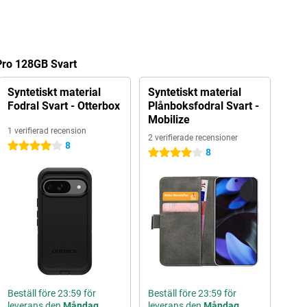
 Pro 128GB Svart
Syntetiskt material
Syntetiskt material
Fodral Svart - Otterbox
Plånboksfodral Svart -
Mobilize
1 verifierad recension
2 verifierade recensioner
8
4 stjärnor
8
4 stjärnor
Beställ före 23:59 för
Beställ före 23:59 för
leverans den
Måndag
leverans den
Måndag