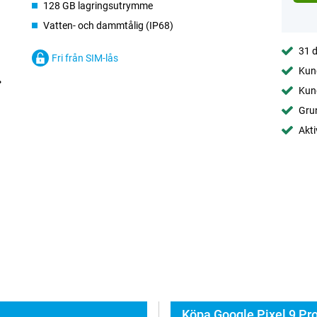
128 GB lagringsutrymme
Vatten- och dammtålig (IP68)
31 d
Fri från SIM-lås
Kund
Kund
Gru
Akti
Köpa Google Pixel 9 Pro