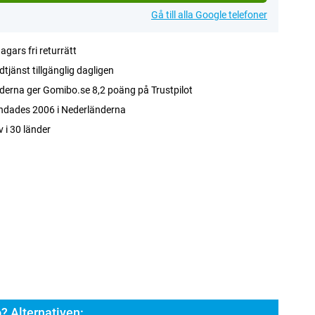
Gå till alla Google telefoner
agars fri returrätt
tjänst tillgänglig dagligen
erna ger Gomibo.se 8,2 poäng på Trustpilot
ndades 2006 i Nederländerna
v i 30 länder
? Alternativen: