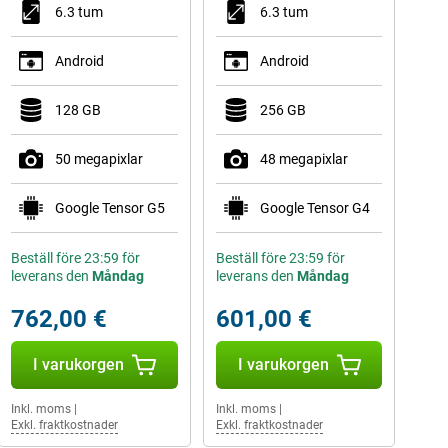
6.3 tum
6.3 tum
Android
Android
128 GB
256 GB
50 megapixlar
48 megapixlar
Google Tensor G5
Google Tensor G4
Beställ före 23:59 för
Beställ före 23:59 för
leverans den
Måndag
leverans den
Måndag
762,00 €
601,00 €
I varukorgen
I varukorgen
Inkl. moms
|
Inkl. moms
|
Exkl. fraktkostnader
Exkl. fraktkostnader