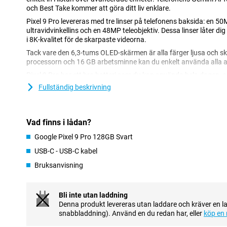
och Best Take kommer att göra ditt liv enklare.
Pixel 9 Pro levereras med tre linser på telefonens baksida: en 
ultravidvinkellins och en 48MP teleobjektiv. Dessa linser låter di
i 8K-kvalitet för de skarpaste videorna.
Tack vare den 6,3-tums OLED-skärmen är alla färger ljusa och 
processorn och 16 GB arbetsminne kan du enkelt använda alla a
Pixel 9 Pro har ett bra batteri som du kan använda hela dagen, 
säkerhetsuppdateringar är du säker på att få det bästa skyddet f
Fullständig beskrivning
du också säker på sömlöst samarbete med andra Google-enhete
Google Gemini AI
Vad finns i lådan?
Google Pixel 9 Pro har flera AI-funktioner som gör ditt liv enklare.
Search, där du kan ringa in objekt och direkt slå upp dem på inte
Google Pixel 9 Pro 128GB Svart
semester och är nyfiken på en staty som står precis framför dig.
USB-C - USB-C kabel
texter automatiskt översatta eller ta bort oönskade ljud i ljudins
Bruksanvisning
Gillar du att ta gruppfoton med dina vänner, men ingen ser perf
oroa dig! Med Best Take AI-funktionen kan du kombinera flera foton
ser bäst ut. Det här är några av funktionerna i Google Gemini AI.
många fler AI-funktioner med Google Pixel 9 Pro.
Bli inte utan laddning
Denna produkt levereras utan laddare och kräver en l
snabbladdning). Använd en du redan har, eller
köp en 
Fantastiska foton