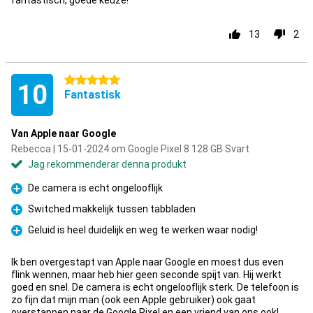
fantastisch, goede keuze!
13
2
5 stjärnor
10
Fantastisk
Van Apple naar Google
Rebecca | 15-01-2024 om Google Pixel 8 128 GB Svart
Jag rekommenderar denna produkt
De camera is echt ongelooflijk
Fördelar
Switched makkelijk tussen tabbladen
Fördelar
Geluid is heel duidelijk en weg te werken waar nodig!
Fördelar
Ik ben overgestapt van Apple naar Google en moest dus even
flink wennen, maar heb hier geen seconde spijt van. Hij werkt
goed en snel. De camera is echt ongelooflijk sterk. De telefoon is
zo fijn dat mijn man (ook een Apple gebruiker) ook gaat
overstappen naar de Google Pixel en een vriend van ons ook!