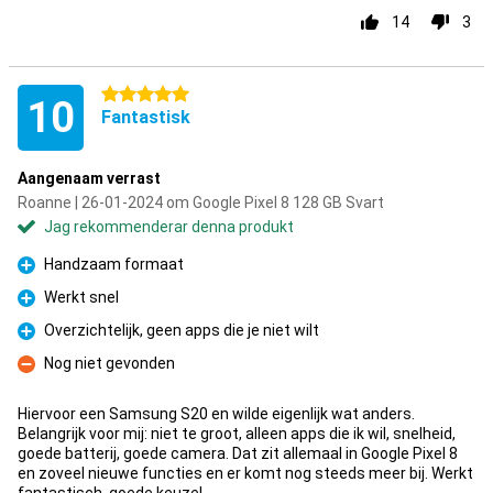
14
3
5 stjärnor
10
Fantastisk
Aangenaam verrast
Roanne | 26-01-2024 om Google Pixel 8 128 GB Svart
Jag rekommenderar denna produkt
Handzaam formaat
Fördelar
Werkt snel
Fördelar
Overzichtelijk, geen apps die je niet wilt
Fördelar
Nog niet gevonden
Nackdelar
Hiervoor een Samsung S20 en wilde eigenlijk wat anders.
Belangrijk voor mij: niet te groot, alleen apps die ik wil, snelheid,
goede batterij, goede camera. Dat zit allemaal in Google Pixel 8
en zoveel nieuwe functies en er komt nog steeds meer bij. Werkt