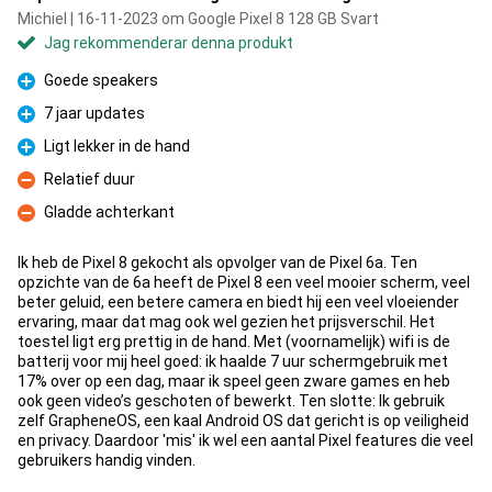
Michiel | 16-11-2023 om Google Pixel 8 128 GB Svart
Jag rekommenderar denna produkt
Goede speakers
Fördelar
7 jaar updates
Fördelar
Ligt lekker in de hand
Fördelar
Relatief duur
Nackdelar
Gladde achterkant
Nackdelar
Ik heb de Pixel 8 gekocht als opvolger van de Pixel 6a. Ten
opzichte van de 6a heeft de Pixel 8 een veel mooier scherm, veel
beter geluid, een betere camera en biedt hij een veel vloeiender
ervaring, maar dat mag ook wel gezien het prijsverschil. Het
toestel ligt erg prettig in de hand. Met (voornamelijk) wifi is de
batterij voor mij heel goed: ik haalde 7 uur schermgebruik met
17% over op een dag, maar ik speel geen zware games en heb
ook geen video’s geschoten of bewerkt. Ten slotte: Ik gebruik
zelf GrapheneOS, een kaal Android OS dat gericht is op veiligheid
en privacy. Daardoor 'mis' ik wel een aantal Pixel features die veel
gebruikers handig vinden.