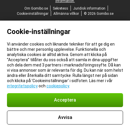
information.
Om Gomibo.se
Sekretess
Juridisk information
Cookie-inställningar
Allmänna villkor
© 2026 Gomibo.se
Cookie-inställningar
Vi använder cookies och liknande tekniker för att ge dig en
bättre och mer personlig upplevelse. Funktionella och
analytiska cookies är alltid aktiva. Genom att klicka på
”Acceptera” tillåter du oss också att samla in dina uppgifter
och dela dem med 3 partners i marknadsföringssyfte. Då kan
vi visa annonser som är relevanta för dig. Du kan när som helst
ändra eller återkalla ditt samtycke. Rulla längst ner på sidan
och klicka på 'Cookieinställningar' i sidfoten. Läs mer i vår
integritetspolicy
och
cookiepolicy
.
Acceptera
Avvisa