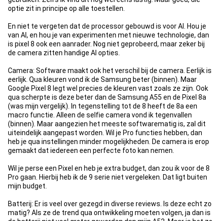
optie zit in principe op alle toestellen.
En niet te vergeten dat de processor gebouwd is voor AI. Hou je
van AI, en hou je van experimenten met nieuwe technologie, dan
is pixel 8 ook een aanrader. Nog niet geprobeerd, maar zeker bij
de camera zitten handige AI opties.
Camera: Software maakt ook het verschil bij de camera. Eerlijk is
eerlijk. Qua kleuren vond ik de Samsung beter (binnen). Maar
Google Pixel 8 legt wel precies de kleuren vast zoals ze zijn. Ook
qua scherpte is deze beter dan de Samsung A55 en de Pixel 8a
(was mijn vergelijk). In tegenstelling tot de 8 heeft de 8a een
macro functie. Alleen de selfie camera vond ik tegenvallen
(binnen). Maar aangezien het meeste softwarematig is, zal dit
uiteindelijk aangepast worden. Wil je Pro functies hebben, dan
heb je qua instellingen minder mogelijkheden. De camera is erop
gemaakt dat iedereen een perfecte foto kan nemen.
Wil je perse een Pixel en heb je extra budget, dan zou ik voor de 8
Pro gaan. Hierbij heb ik de 9 serie niet vergeleken. Dat ligt buiten
mijn budget.
Batterij: Er is veel over gezegd in diverse reviews. Is deze echt zo
matig? Als ze de trend qua ontwikkeling moeten volgen, ja dan is