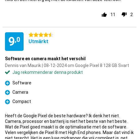
11
2
4.5 stjärnor
9
,0
Utmärkt
Software en camera maakt het verschil
Dennis van Maurik | 08-12-2024 om Google Pixel 8 128 GB Svart
Jag rekommenderar denna produkt
Software
Fördelar
Camera
Fördelar
Compact
Fördelar
Heeft de Google Pixel de beste hardware? Ik denk het niet.
Camera, processor en batterij is niet het beste van het beste.
Wat de Pixel goed maakt is de optimalisatie met de software.
Velen vergelijken de Pixel 8 met High End phones. Maar dat vind ik
niet terecht. Het is een luxe midranger die vrij compleet is, net