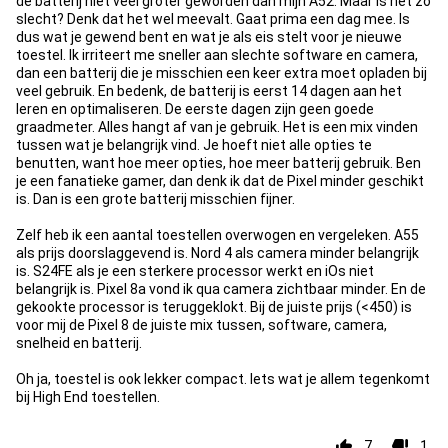
de batterij niet veel groter geworden dan mijn A52. Maar is het zo
slecht? Denk dat het wel meevalt. Gaat prima een dag mee. Is
dus wat je gewend bent en wat je als eis stelt voor je nieuwe
toestel. Ik irriteert me sneller aan slechte software en camera,
dan een batterij die je misschien een keer extra moet opladen bij
veel gebruik. En bedenk, de batterij is eerst 14 dagen aan het
leren en optimaliseren. De eerste dagen zijn geen goede
graadmeter. Alles hangt af van je gebruik. Het is een mix vinden
tussen wat je belangrijk vind. Je hoeft niet alle opties te
benutten, want hoe meer opties, hoe meer batterij gebruik. Ben
je een fanatieke gamer, dan denk ik dat de Pixel minder geschikt
is. Dan is een grote batterij misschien fijner.
Zelf heb ik een aantal toestellen overwogen en vergeleken. A55
als prijs doorslaggevend is. Nord 4 als camera minder belangrijk
is. S24FE als je een sterkere processor werkt en iOs niet
belangrijk is. Pixel 8a vond ik qua camera zichtbaar minder. En de
gekookte processor is teruggeklokt. Bij de juiste prijs (<450) is
voor mij de Pixel 8 de juiste mix tussen, software, camera,
snelheid en batterij.
Oh ja, toestel is ook lekker compact. Iets wat je allem tegenkomt
bij High End toestellen.
7
1