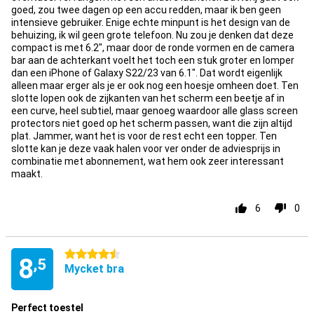
goed, zou twee dagen op een accu redden, maar ik ben geen
intensieve gebruiker. Enige echte minpunt is het design van de
behuizing, ik wil geen grote telefoon. Nu zou je denken dat deze
compact is met 6.2", maar door de ronde vormen en de camera
bar aan de achterkant voelt het toch een stuk groter en lomper
dan een iPhone of Galaxy S22/23 van 6.1". Dat wordt eigenlijk
alleen maar erger als je er ook nog een hoesje omheen doet. Ten
slotte lopen ook de zijkanten van het scherm een beetje af in
een curve, heel subtiel, maar genoeg waardoor alle glass screen
protectors niet goed op het scherm passen, want die zijn altijd
plat. Jammer, want het is voor de rest echt een topper. Ten
slotte kan je deze vaak halen voor ver onder de adviesprijs in
combinatie met abonnement, wat hem ook zeer interessant
maakt.
6
0
4.5 stjärnor
8
,5
Mycket bra
Perfect toestel