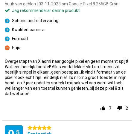
huub van gehlen | 03-11-2023 om Google Pixel 8 256GB Grön
Jag rekommenderar denna produkt
Schone android ervaring
Fördelar
Kwaliteit camera
Fördelar
Formaat
Fördelar
Prijs
Nackdelar
Overgestapt van Xiaomi naar google pixel en geen moment spijt!
Wat een heerlijk toestel! Alles werkt lekker vlot en t menu zit
heerlijk simpel in elkaar...geen poespas...ik vind t formaat van de
pixel 8 ook echt fijn...eindelijk niet zo n lomp groot toestel in mijn
hand...en 7 jaar updates spreekt mij ook wel aan want wil toch
wel langer van een toestel kunnen genieten..bij deze pixel 8 zit
dat wel snor!
7
2
5 stjärnor
,5