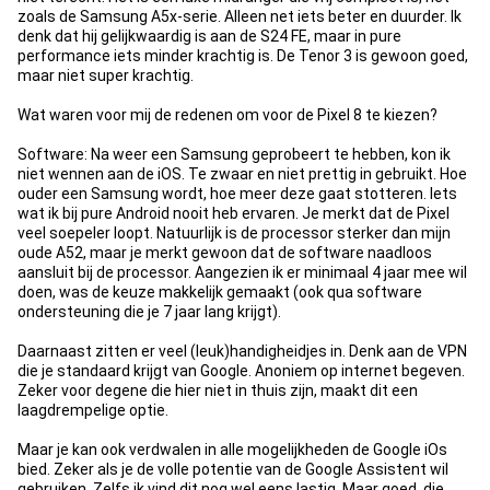
zoals de Samsung A5x-serie. Alleen net iets beter en duurder. Ik
denk dat hij gelijkwaardig is aan de S24 FE, maar in pure
performance iets minder krachtig is. De Tenor 3 is gewoon goed,
maar niet super krachtig.
Wat waren voor mij de redenen om voor de Pixel 8 te kiezen?
Software: Na weer een Samsung geprobeert te hebben, kon ik
niet wennen aan de iOS. Te zwaar en niet prettig in gebruikt. Hoe
ouder een Samsung wordt, hoe meer deze gaat stotteren. Iets
wat ik bij pure Android nooit heb ervaren. Je merkt dat de Pixel
veel soepeler loopt. Natuurlijk is de processor sterker dan mijn
oude A52, maar je merkt gewoon dat de software naadloos
aansluit bij de processor. Aangezien ik er minimaal 4 jaar mee wil
doen, was de keuze makkelijk gemaakt (ook qua software
ondersteuning die je 7 jaar lang krijgt).
Daarnaast zitten er veel (leuk)handigheidjes in. Denk aan de VPN
die je standaard krijgt van Google. Anoniem op internet begeven.
Zeker voor degene die hier niet in thuis zijn, maakt dit een
laagdrempelige optie.
Maar je kan ook verdwalen in alle mogelijkheden de Google iOs
bied. Zeker als je de volle potentie van de Google Assistent wil
gebruiken. Zelfs ik vind dit nog wel eens lastig. Maar goed, die