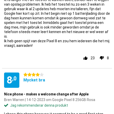
van opslag problemen. Ik heb het toestel nu zo een 3 weken in
gebruik waar ik al 2 updates heb moeten installeren, fijn dat
Google hier kort op zit. In het begin niet op 1 batterijlading door de
dag heen kunnen komen omdat ik gewoon domweg veel zat te
spelen met het toestel. Inmiddels gaat het toestel prima een
dag mee, mijn gebruik is ook minder geworden omdat je de
telefoon steeds meer leert kennen en het nieuwe er wel weer af
is.
Ik heb geen spijt van deze Pixel 8 en zou hem iedereen die het mij
vraagt, aanraden!
23
8
4 stjärnor
8
,0
Mycket bra
Nice phone - makes a welcome change after Apple
Bren Warren | 14-12-2023 om Google Pixel 8 256GB Rosa
Jag rekommenderar denna produkt