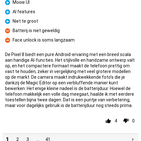
Mooie UI
Fördelar
AI features
Fördelar
Niet te groot
Fördelar
Batterij is niet geweldig
Nackdelar
Face unlock is soms langzaam
Nackdelar
De Pixel 8 biedt een pure Android-ervaring met een breed scala
aan handige AI-functies. Het stijlvolle en handzame ontwerp valt
op, en het compactere formaat maakt de telefoon prettig om
vast te houden, zeker in vergelijking met veel grotere modellen
op de markt. De camera maakt indrukwekkende foto’s die je
dankzij de Magic Editor op een verbluffende manier kunt
bewerken. Het enige kleine nadeel is de batterijduur. Hoewel de
telefoon makkelijk een volle dag meegaat, haalde ik met eerdere
toestellen bijna twee dagen. Dat is een puntje van verbetering,
maar voor dagelijks gebruik is de batterijduur nog steeds prima.
4
0
1
2
3
…
41