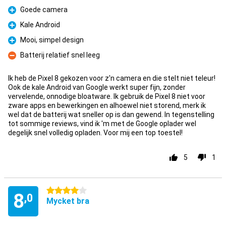
Goede camera
Fördelar
Kale Android
Fördelar
Mooi, simpel design
Fördelar
Batterij relatief snel leeg
Nackdelar
Ik heb de Pixel 8 gekozen voor z'n camera en die stelt niet teleur!
Ook de kale Android van Google werkt super fijn, zonder
vervelende, onnodige bloatware. Ik gebruik de Pixel 8 niet voor
zware apps en bewerkingen en alhoewel niet storend, merk ik
wel dat de batterij wat sneller op is dan gewend. In tegenstelling
tot sommige reviews, vind ik 'm met de Google oplader wel
degelijk snel volledig opladen. Voor mij een top toestel!
5
1
4 stjärnor
8
,0
Mycket bra