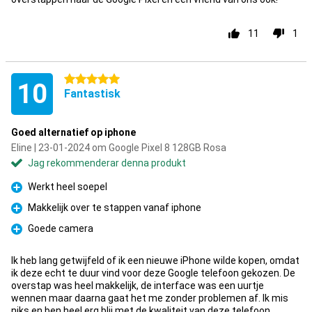
11
1
5 stjärnor
10
Fantastisk
Goed alternatief op iphone
Eline | 23-01-2024 om Google Pixel 8 128GB Rosa
Jag rekommenderar denna produkt
Werkt heel soepel
Fördelar
Makkelijk over te stappen vanaf iphone
Fördelar
Goede camera
Fördelar
Ik heb lang getwijfeld of ik een nieuwe iPhone wilde kopen, omdat
ik deze echt te duur vind voor deze Google telefoon gekozen. De
overstap was heel makkelijk, de interface was een uurtje
wennen maar daarna gaat het me zonder problemen af. Ik mis
niks en ben heel erg blij met de kwaliteit van deze telefoon.