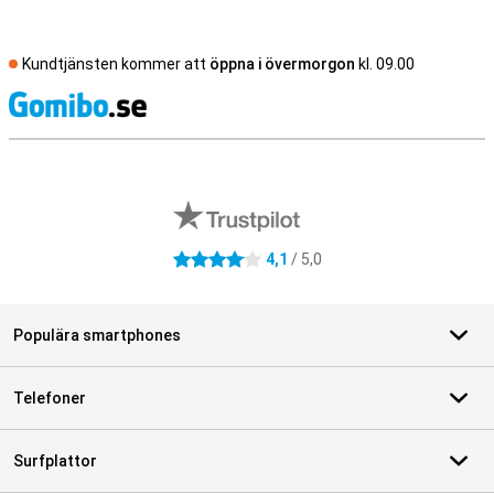
Kundtjänsten kommer att
öppna i övermorgon
kl. 09.00
S
Externa översyner av butiker
4,1
/ 5,0
4.1 stjärnor
Populära smartphones
Telefoner
Surfplattor