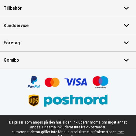
Tillbehör
Kundservice
Företag
Gomibo
Certifikat, betalningsmetoder, partner för leveranstjänster
Juridisk fotnot
De priser som anges på den här sidan inkluderar moms om inget annat
anges.
Priserna inkluderar inte fraktkostnader.
*Leveranstiderna gäller inte för alla produkter eller fraktmetoder:
mer