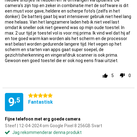
nieuwe snufjes te hebben en te ontvangen via updates. De
camera's zijn top en zeker in combinatie met de software is dit
een must voor gave, heldere en scherpe foto's (zelfs in het
donker). De batterij gaat bij wat intensiever gebruik niet heel lang
mee helaas. Van het langzamere laden heb ik niet veel last
omdat ik sneller ook niet gewend was op mijn oude toestel. In
max. 2 uur tijd je toestel vol is voor mij prima. Ik vind wel dat hij af
en toe goed warm kan worden als het scherm en de processor
wat belast worden gedurende langere tijd. Het vegen op het
scherm en starten van apps gaat super soepel, de
gezichtsherkenning en vingerafdruk scanner is ook prima.
Gewoon een goed toestel die er ook nog eens fraai uitziet.
5
0
5 stjärnor
9
,5
Fantastisk
Fijne telefoon met erg goede camera
Steef | 12-04-2024 om Google Pixel 8 256GB Svart
Jag rekommenderar denna produkt