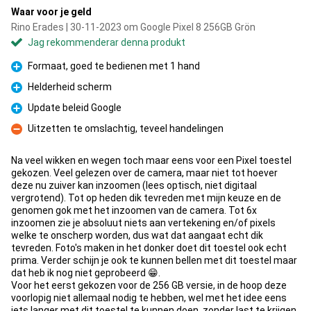
Waar voor je geld
Rino Erades | 30-11-2023 om Google Pixel 8 256GB Grön
Jag rekommenderar denna produkt
Formaat, goed te bedienen met 1 hand
Fördelar
Helderheid scherm
Fördelar
Update beleid Google
Fördelar
Uitzetten te omslachtig, teveel handelingen
Nackdelar
Na veel wikken en wegen toch maar eens voor een Pixel toestel
gekozen. Veel gelezen over de camera, maar niet tot hoever
deze nu zuiver kan inzoomen (lees optisch, niet digitaal
vergrotend). Tot op heden dik tevreden met mijn keuze en de
genomen gok met het inzoomen van de camera. Tot 6x
inzoomen zie je absoluut niets aan vertekening en/of pixels
welke te onscherp worden, dus wat dat aangaat echt dik
tevreden. Foto's maken in het donker doet dit toestel ook echt
prima. Verder schijn je ook te kunnen bellen met dit toestel maar
dat heb ik nog niet geprobeerd 😁.
Voor het eerst gekozen voor de 256 GB versie, in de hoop deze
voorlopig niet allemaal nodig te hebben, wel met het idee eens
iets langer met dit toestel te kunnen doen, zonder last te krijgen