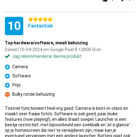
5 stjärnor
10
Fantastisk
Top hardware/software, mwah behuizing
Daniel | 10-04-2024 om Google Pixel 8 128GB Grön
Jag rekommenderar denna produkt
Camera
Fördelar
Software
Fördelar
Prijs
Fördelar
Bulky ronde behuizing
Nackdelar
Toestel functioneert heel erg goed. Camera is best-in-class en
maakt zeer fraaie foto's. Software is ook goed, paar leuke
features (now playing!), en alles draait soepel. Launcher is een
beetje restrictief, met bijvoorbeeld een zoekbalk en 'at a glance'
op je homescreen die niet te verwijderen zijn, maar kan je
eventueel vervangen met een andere launcher. Batterij gaat ook