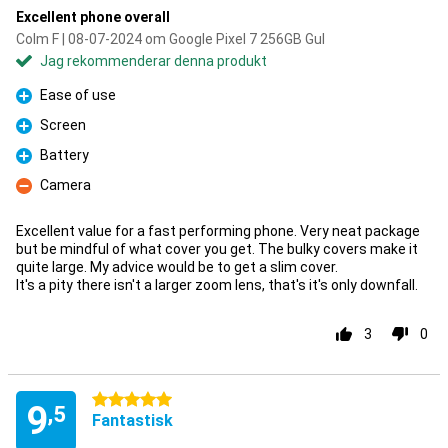
Excellent phone overall
Colm F | 08-07-2024 om Google Pixel 7 256GB Gul
Jag rekommenderar denna produkt
Ease of use
Fördelar
Screen
Fördelar
Battery
Fördelar
Camera
Nackdelar
Excellent value for a fast performing phone. Very neat package
but be mindful of what cover you get. The bulky covers make it
quite large. My advice would be to get a slim cover.
It's a pity there isn't a larger zoom lens, that's it's only downfall.
3
0
5 stjärnor
9
,5
Fantastisk