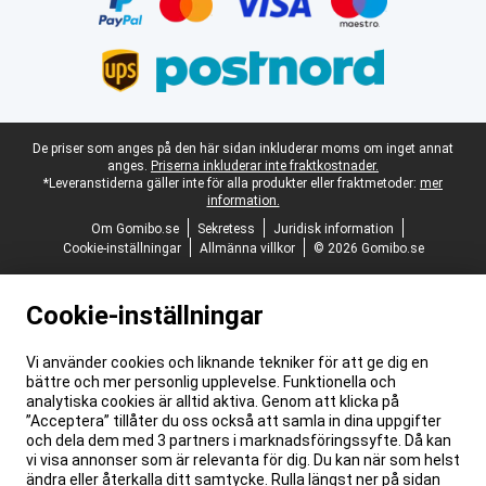
Juridisk fotnot
De priser som anges på den här sidan inkluderar moms om inget annat
anges.
Priserna inkluderar inte fraktkostnader.
*Leveranstiderna gäller inte för alla produkter eller fraktmetoder:
mer
information.
Om Gomibo.se
Sekretess
Juridisk information
Cookie-inställningar
Allmänna villkor
© 2026 Gomibo.se
Cookie-inställningar
Vi använder cookies och liknande tekniker för att ge dig en
bättre och mer personlig upplevelse. Funktionella och
analytiska cookies är alltid aktiva. Genom att klicka på
”Acceptera” tillåter du oss också att samla in dina uppgifter
och dela dem med 3 partners i marknadsföringssyfte. Då kan
vi visa annonser som är relevanta för dig. Du kan när som helst
ändra eller återkalla ditt samtycke. Rulla längst ner på sidan