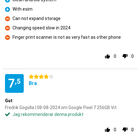
Fördelar
With esim
Fördelar
Can not expand storage
Nackdelar
Changing speed slow in 2024
Nackdelar
Finger print scanner is not as very fast as other phone
Nackdelar
0
0
4 stjärnor
7
,5
Bra
Gut
Fredrik Gogolla | 08-08-2024 om Google Pixel 7 256GB Vit
Jag rekommenderar denna produkt
0
0