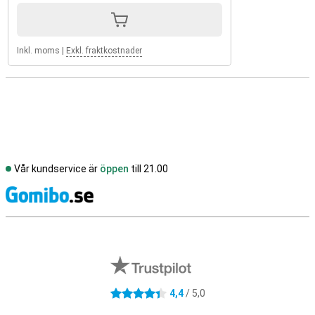
Inkl. moms
|
Exkl. fraktkostnader
Vår kundservice är
öppen
till 21.00
S
Externa översyner av butiker
4,4
/ 5,0
4.4 stjärnor