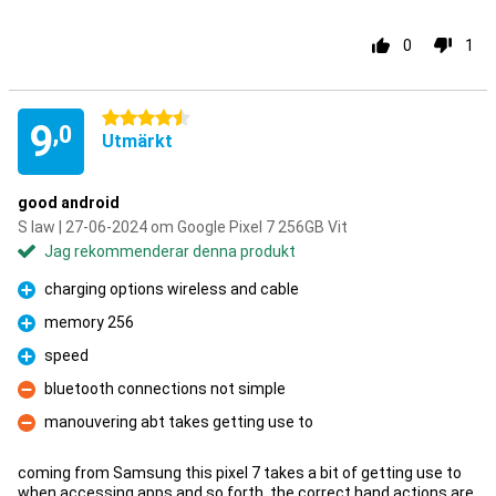
0
1
4.5 stjärnor
9
,0
Utmärkt
good android
S law | 27-06-2024 om Google Pixel 7 256GB Vit
Jag rekommenderar denna produkt
charging options wireless and cable
Fördelar
memory 256
Fördelar
speed
Fördelar
bluetooth connections not simple
Nackdelar
manouvering abt takes getting use to
Nackdelar
coming from Samsung this pixel 7 takes a bit of getting use to
when accessing apps and so forth. the correct hand actions are