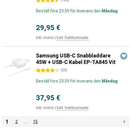
4.5 stjärnor
(
186
)
Beställ före 23:59 för leverans den
Måndag
29,95 €
Inkl. moms
|
Exkl. fraktkostnader
Samsung USB-C Snabbladdare
45W + USB-C Kabel EP-TA845 Vit
4 stjärnor
(
35
)
Beställ före 23:59 för leverans den
Måndag
37,95 €
Inkl. moms
|
Exkl. fraktkostnader
1
2
…
15