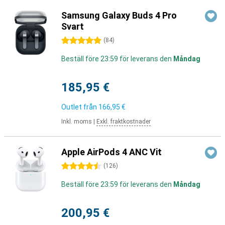
Samsung Galaxy Buds 4 Pro
Svart
5 stjärnor
(
84
)
Beställ före 23:59 för leverans den
Måndag
185,95 €
Outlet från
166,95 €
Inkl. moms
|
Exkl. fraktkostnader
Apple AirPods 4 ANC Vit
4.5 stjärnor
(
126
)
Beställ före 23:59 för leverans den
Måndag
200,95 €