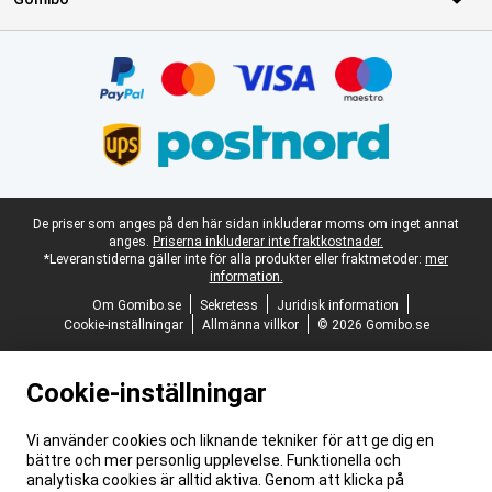
Certifikat, betalningsmetoder, partner för leveranstjänster
Juridisk fotnot
De priser som anges på den här sidan inkluderar moms om inget annat
anges.
Priserna inkluderar inte fraktkostnader.
*Leveranstiderna gäller inte för alla produkter eller fraktmetoder:
mer
information.
Om Gomibo.se
Sekretess
Juridisk information
Cookie-inställningar
Allmänna villkor
© 2026 Gomibo.se
Cookie-inställningar
Vi använder cookies och liknande tekniker för att ge dig en
bättre och mer personlig upplevelse. Funktionella och
analytiska cookies är alltid aktiva. Genom att klicka på