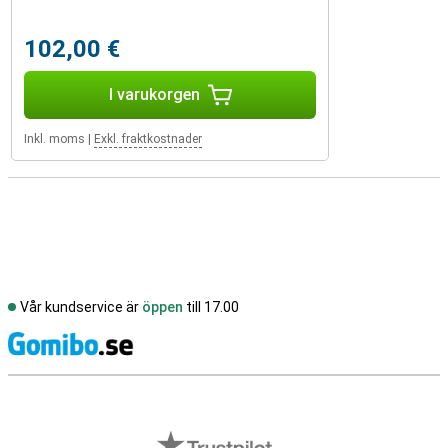
102,00 €
I varukorgen
Inkl. moms
|
Exkl. fraktkostnader
Vår kundservice är
öppen
till 17.00
S
Externa översyner av butiker