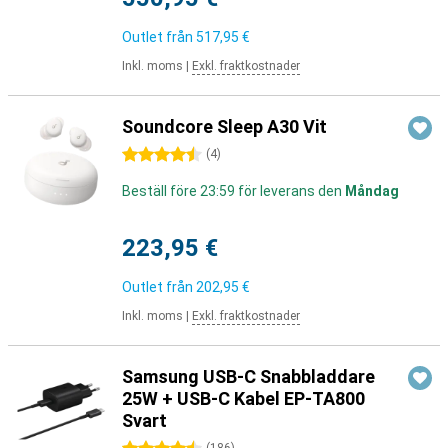
Outlet från
517,95 €
Inkl. moms
|
Exkl. fraktkostnader
Soundcore Sleep A30 Vit
4.5 stjärnor
(
4
)
Beställ före 23:59 för leverans den
Måndag
223,95 €
Outlet från
202,95 €
Inkl. moms
|
Exkl. fraktkostnader
Samsung USB-C Snabbladdare
25W + USB-C Kabel EP-TA800
Svart