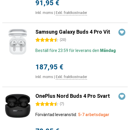
91,95 €
Inkl. moms
|
Exkl. fraktkostnader
Samsung Galaxy Buds 4 Pro Vit
4.5 stjärnor
(
20
)
Beställ före 23:59 för leverans den
Måndag
187,95 €
Inkl. moms
|
Exkl. fraktkostnader
OnePlus Nord Buds 4 Pro Svart
4.5 stjärnor
(
7
)
Förväntad leveranstid:
5-7 arbetsdagar