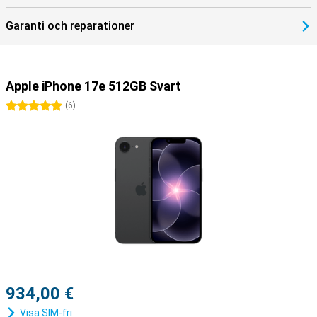
17e 512GB Black och skapa ett ekosystem som fungerar perfekt
tillsammans.
Garanti och reparationer
Apple iPhone 17e 512GB Svart
5 stjärnor
(
6
)
934,00 €
Visa SIM-fri