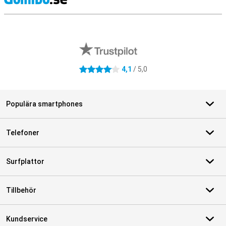
S
Externa översyner av butiker
4,1
/ 5,0
4.1 stjärnor
Populära smartphones
Telefoner
Surfplattor
Tillbehör
Kundservice