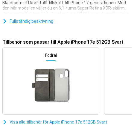
Black som ett kraftfullt tillskott till iPhone 17-generationen. Med
den här modellen väljer du en 6,1-tums Super Retina XDR-skärm,
det energieffektiva A19-chipet och en 48MP Fusion-huvudkamera.
Du kan titta på upp till 26 timmars video och ladda batteriet till 50%
Fullständig beskrivning
på cirka 30 minuter. Apple iPhone 17e är utformad för snabbhet,
tydliga bilder och vardaglig användning, förpackad i en vacker och
kompakt design.
Tillbehör som passar till Apple iPhone 17e 512GB Svart
MagSafe-stöd
Apple iPhone 17e har fått flera uppgraderingar jämfört med sin
Fodral
föregångare, Apple iPhone 16e. Till exempel kan du nu dra nytta av
MagSafe. MagSafe är Apples magnetiska teknik som gör att
trådlösa laddare och tillbehör automatiskt snäpper fast ordentligt
på plats. Tack vare inbyggda magneter på baksidan av enheten
passar en MagSafe-laddare sömlöst, vilket ger dig effektivare och
stabilare trådlös laddning än trådlösa standardladdare.
Super Retina XDR-skärm
Du kommer att njuta av en 6,1-tums Super Retina XDR-skärm på
Apple iPhone 17e 512GB Black. Den här skärmen ger skarpa
detaljer, djupa kontraster och levande färger. Tack vare XDR-
Visa alla tillbehör för Apple iPhone 17e 512GB Svart
tekniken framträder ljusa och mörka områden riktigt bra. Detta
återspeglas när du tittar på filmer och serier, men också när du
tittar på foton eller spelar spel.