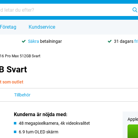
Företag
Kundservice
Säkra
betalningar
31 dagars
fr
 16 Pro Max 512GB Svart
B Svart
t som outlet
Tillbehör
Kunderna är nöjda med:
Apple
48 megapixelkamera, 4k videokvalitet
6.9 tum OLED skärm