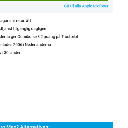
Gå till alla Apple telefoner
agars fri returrätt
tjänst tillgänglig dagligen
erna ger Gomibo.se 8,2 poäng på Trustpilot
ndades 2006 i Nederländerna
v i 30 länder
ro Max? Alternativen: