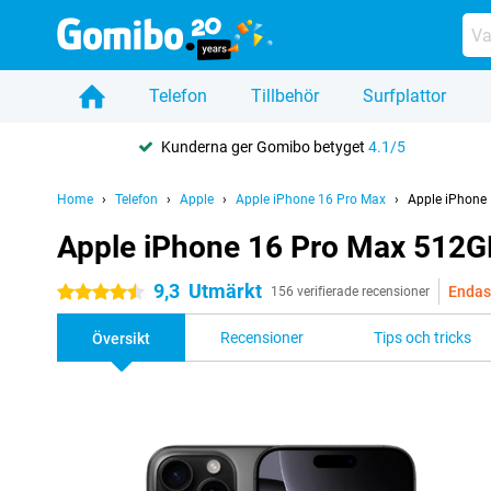
Telefon
Tillbehör
Surfplattor
Kunderna ger Gomibo betyget
4.1/5
Home
Telefon
Apple
Apple iPhone 16 Pro Max
Apple iPhone
Apple iPhone 16 Pro Max 512G
9,3
Utmärkt
Endas
4.5 stjärnor
156 verifierade recensioner
Recensioner
Tips och tricks
Översikt