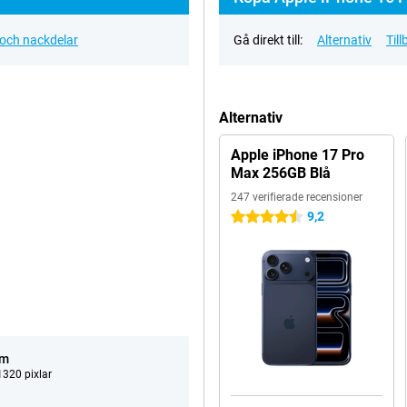
 och nackdelar
Gå direkt till:
Alternativ
Til
Alternativ
Apple iPhone 17 Pro
Max 256GB Blå
247 verifierade recensioner
9,2
4.5 stjärnor
um
320 pixlar