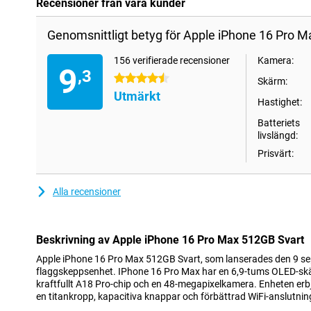
Recensioner från våra kunder
Genomsnittligt betyg för Apple iPhone 16 Pro M
156 verifierade recensioner
Kamera:
9
,3
4.5 stjärnor
Skärm:
Utmärkt
Hastighet:
Batteriets
livslängd:
Prisvärt:
Alla recensioner
Beskrivning av Apple iPhone 16 Pro Max 512GB Svart
Apple iPhone 16 Pro Max 512GB Svart, som lanserades den 9 se
flaggskeppsenhet. IPhone 16 Pro Max har en 6,9-tums OLED-skä
kraftfullt A18 Pro-chip och en 48-megapixelkamera. Enheten er
en titankropp, kapacitiva knappar och förbättrad WiFi-anslutnin