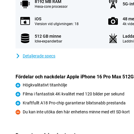
8192 MB RAM
5G-in
Hexa-core processor
iOS
48 me
Version vid utgivningen: 18
4k vid
512 GB minne
Ladda
Icke-expanderbar
Laddni
Detaljerade specs
Fördelar och nackdelar Apple iPhone 16 Pro Max 512G
Högkvalitativt titanhölje
Fördelar
Filma i fantastisk 4K-kvalitet med 120 bilder per sekund
Fördelar
Kraftfullt A18 Pro-chip garanterar blixtsnabb prestanda
Fördelar
Du kan inte utöka den här enhetens minne med ett SD-kort
Nackdelar