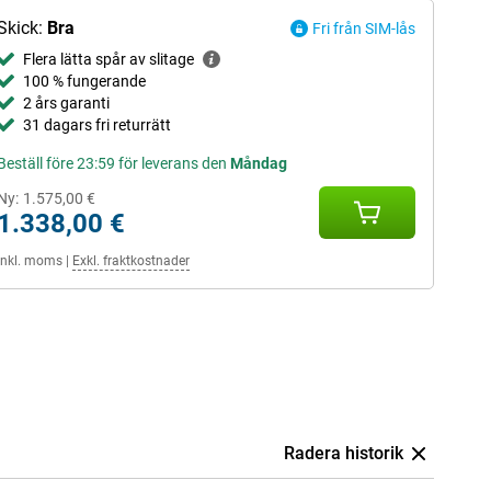
Skick:
Bra
Fri från SIM-lås
Flera lätta spår av slitage
100 % fungerande
2 års garanti
31 dagars fri returrätt
Beställ före 23:59 för leverans den
Måndag
Ny:
1.575,00 €
1.338,00 €
Inkl. moms
|
Exkl. fraktkostnader
Radera historik