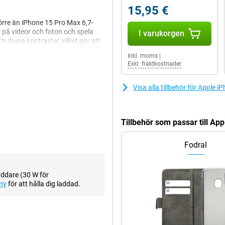
15,95 €
rre än iPhone 15 Pro Max 6,7-
a på videor och foton och spela
I varukorgen
h djupa kontraster, vilket gör att
alltid koll på dina notiser utan
Inkl. moms
|
rmen på iPhone 16 Pro Max är för
Exkl. fraktkostnader
Visa alla tillbehör för Apple
 din fotografering till nästa
on fulla av detaljer, oavsett om
ktivet erbjuder upp till 10x optisk
Tillbehör som passar till A
kvalitet. Det är dubbelt så
n på 12 megapixel låter dig ta
Fodral
 större bländare, imponerande
dskap, porträtt eller närbilder
addare (30 W för
ny
för att hålla dig laddad.
tigt titanhölje. Höljet gör inte
re skyddad mot repor och stötar.
mtidigt som den lätta vikten ökar