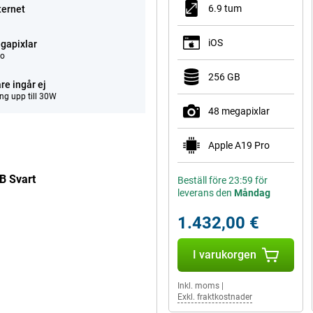
6.9 tum
ternet
iOS
gapixlar
eo
256 GB
re ingår ej
ng upp till 30W
48 megapixlar
Apple A19 Pro
B Svart
Beställ före 23:59 för
leverans den
Måndag
1.432,00 €
I varukorgen
Inkl. moms
|
Exkl. fraktkostnader