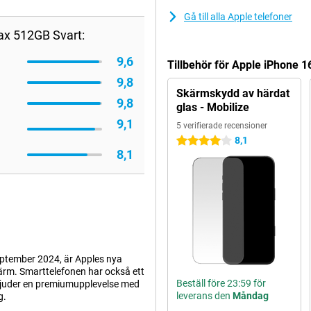
Gå till alla Apple telefoner
ax 512GB Svart:
9,6
Tillbehör för Apple iPhone 
9,8
Skärmskydd av härdat
9,8
glas - Mobilize
9,1
5 verifierade recensioner
8,1
4 stjärnor
8,1
ptember 2024, är Apples nya
rm. Smarttelefonen har också ett
Beställ före 23:59 för
bjuder en premiumupplevelse med
leverans den
Måndag
g.