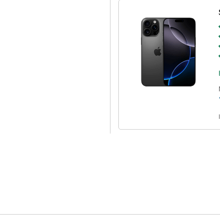
igence, ett personligt
gritet genom att bearbeta data
lligens för att förstå och skapa
att skriva texter, hitta foton och
hang, och i kombination med
 Apple Intelligence drivs med 100
ch mer effektiv.
ersion av programvara som
ed iOS 18 kan du göra din iPhone
tilar, förbättrade aviseringar och
avsett om du vill öka din
e kommer iOS 18 att hjälpa dig att
one, erbjuder iPhone 16 Pro Max
10x optisk zoom, det snabbare
par och Capture-knappen gör hela
pplevelse. Alla dessa
g jämfört med sin föregångare.