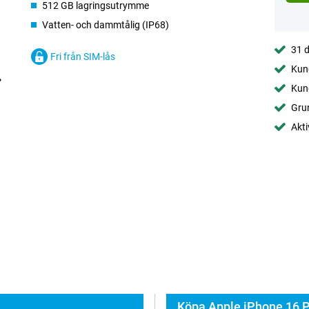
512 GB lagringsutrymme
Vatten- och dammtålig (IP68)
31 d
Fri från SIM-lås
Kund
Kund
Gru
Akti
Köpa Apple iPhone 16 P