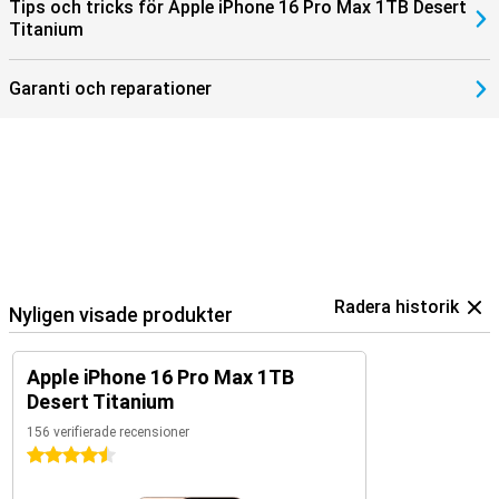
Tips och tricks för Apple iPhone 16 Pro Max 1TB Desert
Apple iPhone 16 Pro Max ansluter sig enkelt till Apples ekosystem.
Titanium
Använd till exempel din smartphone med Series 10 för att spåra
och optimera din hälsa. Eller para ihop din enhet med Apple Airpods
4/Airpods Pro 2 och växla enkelt mellan att lyssna på din
Garanti och reparationer
favoritmusik och ta emot ett samtal.
Radera historik
Nyligen visade produkter
Apple iPhone 16 Pro Max 1TB
Desert Titanium
156 verifierade recensioner
4.5 stjärnor