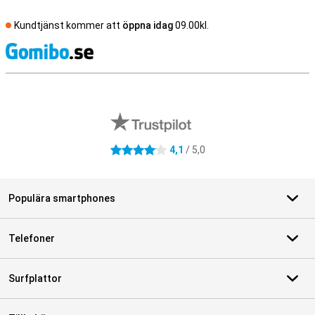
Kundtjänst kommer att
öppna idag
09.00kl.
S
Externa översyner av butiker
4,1
/ 5,0
4.1 stjärnor
Populära smartphones
Telefoner
Surfplattor