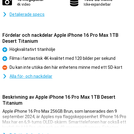
4k video
Icke-expanderbar
Detaljerade specs
Fördelar och nackdelar Apple iPhone 16 Pro Max 1TB
Desert Titanium
Högkvalitativt titanhölje
Fördelar
Filma i fantastisk 4K-kvalitet med 120 bilder per sekund
Fördelar
Du kan inte utöka den här enhetens minne med ett SD-kort
Nackdelar
Alla för- och nackdelar
Beskrivning av Apple iPhone 16 Pro Max 1TB Desert
Titanium
Apple iPhone 16 Pro Max 256GB Brun, som lanserades den 9
september 2024, är Apples nya flaggskeppsenhet. IPhone 16 Pro
Max har en 6,9-tums OLED-skärm. Smarttelefonen har också ett
kraftfullt A18 Pro-chip och en 48-megapixelkamera. Enheten
erbjuder en premiumupplevelse med en titankropp, kapacitiva