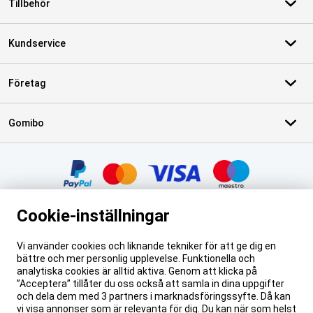
Tillbehör
Kundservice
Företag
Gomibo
Certifikat, betalningsmetoder, partner för leveranstjänster
Cookie-inställningar
Vi använder cookies och liknande tekniker för att ge dig en
bättre och mer personlig upplevelse. Funktionella och
Juridisk fotnot
De priser som anges på den här sidan inkluderar moms om inget annat
analytiska cookies är alltid aktiva. Genom att klicka på
anges.
Priserna inkluderar inte fraktkostnader.
”Acceptera” tillåter du oss också att samla in dina uppgifter
*Leveranstiderna gäller inte för alla produkter eller fraktmetoder:
mer
och dela dem med 3 partners i marknadsföringssyfte. Då kan
information.
vi visa annonser som är relevanta för dig. Du kan när som helst