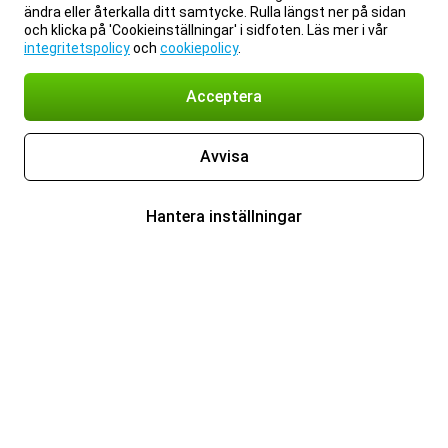
Om Gomibo.se
Sekretess
Juridisk information
ändra eller återkalla ditt samtycke. Rulla längst ner på sidan
Cookie-inställningar
Allmänna villkor
© 2026 Gomibo.se
och klicka på 'Cookieinställningar' i sidfoten. Läs mer i vår
integritetspolicy
och
cookiepolicy
.
Acceptera
Avvisa
Hantera inställningar