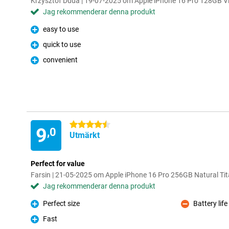
Krzysztof Duda | 19-07-2025 om Apple iPhone 16 Pro 128GB Vi
Jag rekommenderar denna produkt
easy to use
Fördelar
quick to use
Fördelar
convenient
Fördelar
4.5 stjärnor
9
,0
Utmärkt
Perfect for value
Farsin | 21-05-2025 om Apple iPhone 16 Pro 256GB Natural Ti
Jag rekommenderar denna produkt
Perfect size
Battery life
Fördelar
Nackdelar
Fast
Fördelar