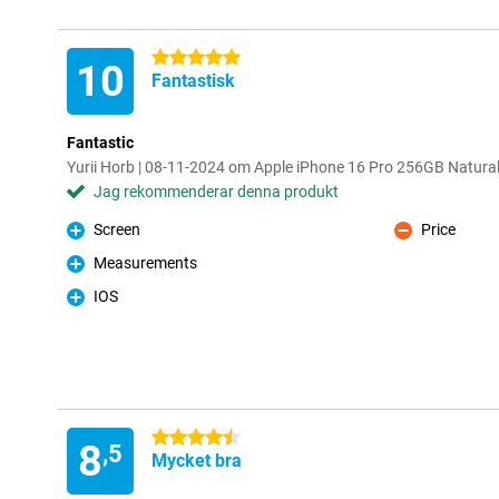
5 stjärnor
10
Fantastisk
Fantastic
Yurii Horb | 08-11-2024 om Apple iPhone 16 Pro 256GB Natura
Jag rekommenderar denna produkt
Screen
Price
Fördelar
Nackdelar
Measurements
Fördelar
IOS
Fördelar
4.5 stjärnor
8
,5
Mycket bra