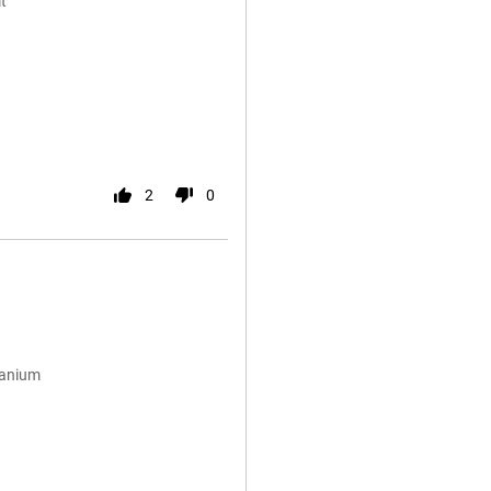
t
2
0
tanium