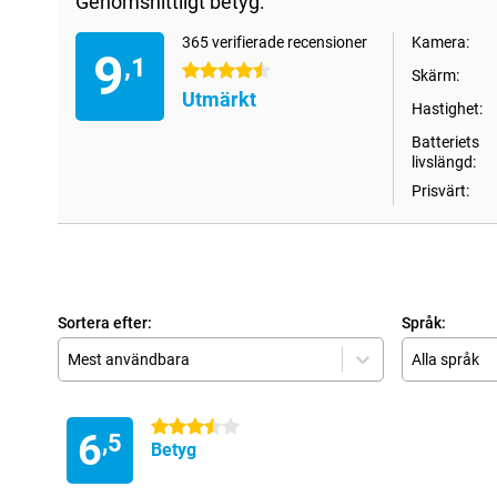
Genomsnittligt betyg:
365 verifierade recensioner
Kamera:
9
,1
4.5 stjärnor
Skärm:
Utmärkt
Hastighet:
Batteriets
livslängd:
Prisvärt:
Sortera efter:
Språk:
Mest användbara
Alla språk
3.5 stjärnor
6
,5
Betyg