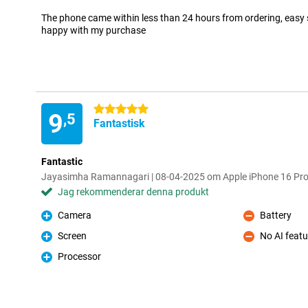
The phone came within less than 24 hours from ordering, easy
happy with my purchase
5 stjärnor
9
,5
Fantastisk
Fantastic
Jayasimha Ramannagari | 08-04-2025 om Apple iPhone 16 Pro
Jag rekommenderar denna produkt
Camera
Battery
Fördelar
Nackdelar
Screen
No AI featu
Fördelar
Nackdelar
Processor
Fördelar