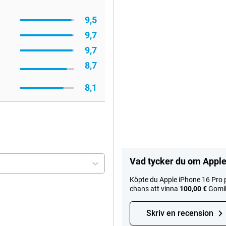
9,5
9,7
9,7
8,7
8,1
Vad tycker du om Apple
Köpte du Apple iPhone 16 Pro p
chans att vinna
100,00 €
Gomib
Skriv en recension