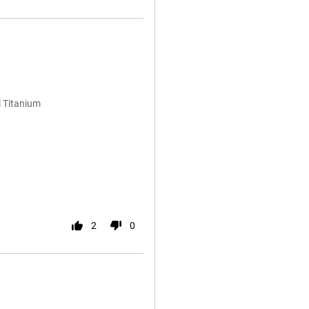
l Titanium
2
0