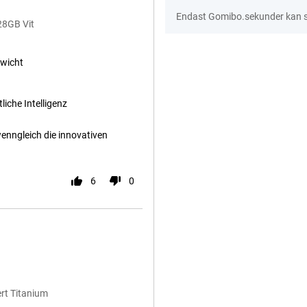
Endast Gomibo.sekunder kan sk
28GB Vit
wicht
liche Intelligenz
wenngleich die innovativen
6
0
rt Titanium