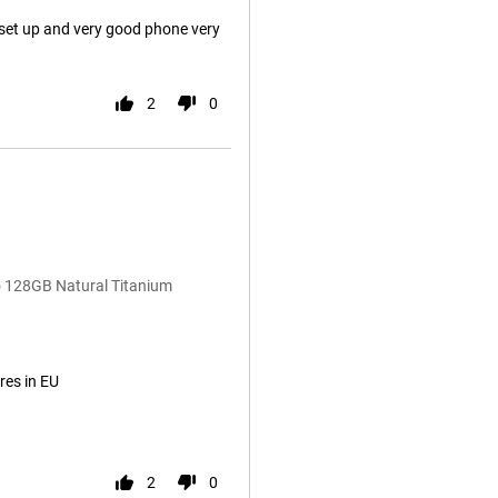
 set up and very good phone very
2
0
 128GB Natural Titanium
res in EU
2
0