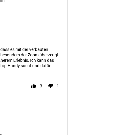
ium
 dass es mit der verbauten
ll, besonders der Zoom überzeugt.
cherem Erlebnis. Ich kann das
m top Handy sucht und dafür
3
1