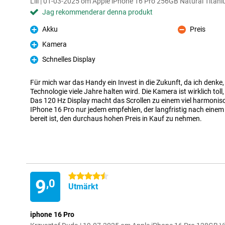
Lili | 01-03-2025 om Apple iPhone 16 Pro 256GB Natural Titan
Jag rekommenderar denna produkt
Akku
Preis
Fördelar
Nackdelar
Kamera
Fördelar
Schnelles Display
Fördelar
Für mich war das Handy ein Invest in die Zukunft, da ich denke,
Technologie viele Jahre halten wird. Die Kamera ist wirklich to
Das 120 Hz Display macht das Scrollen zu einem viel harmonis
IPhone 16 Pro nur jedem empfehlen, der langfristig nach eine
bereit ist, den durchaus hohen Preis in Kauf zu nehmen.
4.5 stjärnor
9
,0
Utmärkt
iphone 16 Pro