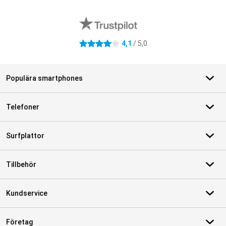
Externa översyner av butiker
4,1
/ 5,0
4.1 stjärnor
Populära smartphones
Telefoner
Surfplattor
Tillbehör
Kundservice
Företag