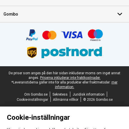
Gomibo
Certifikat, betalningsmetoder, partner för leveranstjänster
Juridisk fotnot
De priser som anges på den här sidan inkluderar moms om inget annat
anges.
Priserna inkluderar inte fraktkostnader.
*Leveranstiderna gäller inte för alla produkter eller fraktmetoder:
mer
information.
Om Gomibo.se
Sekretess
Juridisk information
Cookie-inställningar
Allmänna villkor
© 2026 Gomibo.se
Cookie-inställningar