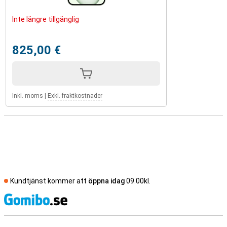
Inte längre tillgänglig
825,00 €
Inkl. moms
|
Exkl. fraktkostnader
Kundtjänst kommer att
öppna idag
09.00kl.
S