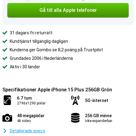
Gå till alla Apple telefoner
31 dagars fri returrätt
Kundtjänst tillgänglig dagligen
Kunderna ger Gomibo.se 8,2 poäng på Trustpilot
Grundades 2006 i Nederländerna
Aktiv i 30 länder
Specifikationer Apple iPhone 15 Plus 256GB Grön
6.7 tum
5G-internet
2796x1290 pixlar
48 megapixlar
256 GB minne
4k video
Icke-expanderbar
Detaljerade specs