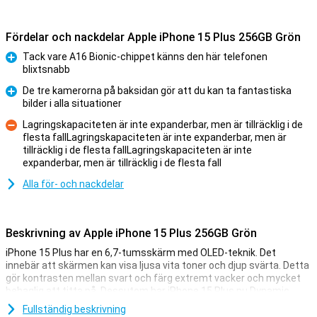
Fördelar och nackdelar Apple iPhone 15 Plus 256GB Grön
Tack vare A16 Bionic-chippet känns den här telefonen
blixtsnabb
Fördelar
De tre kamerorna på baksidan gör att du kan ta fantastiska
bilder i alla situationer
Fördelar
Lagringskapaciteten är inte expanderbar, men är tillräcklig i de
flesta fallLagringskapaciteten är inte expanderbar, men är
tillräcklig i de flesta fallLagringskapaciteten är inte
Nackdelar
expanderbar, men är tillräcklig i de flesta fall
Alla för- och nackdelar
Beskrivning av Apple iPhone 15 Plus 256GB Grön
iPhone 15 Plus har en 6,7-tumsskärm med OLED-teknik. Det
innebär att skärmen kan visa ljusa vita toner och djup svärta. Detta
gör kontrasten mellan svart och färg extremt vacker och mycket
behaglig att titta på. Dessutom har iPhone 15 Plus nu Dynamic
Island. Detta integrerar på ett snyggt sätt aviseringar i skärmen.
Fullständig beskrivning
Skärmen har en hög upplösning och visar färger på ett