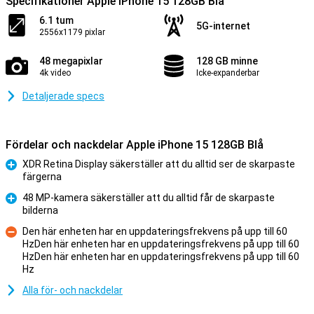
Specifikationer Apple iPhone 15 128GB Blå
6.1 tum
5G-internet
2556x1179 pixlar
48 megapixlar
128 GB minne
4k video
Icke-expanderbar
Detaljerade specs
Fördelar och nackdelar Apple iPhone 15 128GB Blå
XDR Retina Display säkerställer att du alltid ser de skarpaste
färgerna
Fördelar
48 MP-kamera säkerställer att du alltid får de skarpaste
bilderna
Fördelar
Den här enheten har en uppdateringsfrekvens på upp till 60
HzDen här enheten har en uppdateringsfrekvens på upp till 60
HzDen här enheten har en uppdateringsfrekvens på upp till 60
Nackdelar
Hz
Alla för- och nackdelar