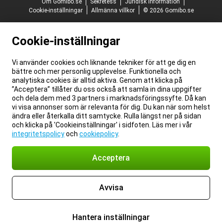
Om Gomibo.se
Sekretess
Juridisk information
Cookie-inställningar
Allmänna villkor
© 2026 Gomibo.se
Cookie-inställningar
Vi använder cookies och liknande tekniker för att ge dig en
bättre och mer personlig upplevelse. Funktionella och
analytiska cookies är alltid aktiva. Genom att klicka på
”Acceptera” tillåter du oss också att samla in dina uppgifter
och dela dem med 3 partners i marknadsföringssyfte. Då kan
vi visa annonser som är relevanta för dig. Du kan när som helst
ändra eller återkalla ditt samtycke. Rulla längst ner på sidan
och klicka på 'Cookieinställningar' i sidfoten. Läs mer i vår
integritetspolicy
och
cookiepolicy
.
Acceptera
Avvisa
Hantera inställningar