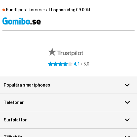
Kundtjänst kommer att
öppna idag
09.00kl.
S
Externa översyner av butiker
4,1
/ 5,0
4.1 stjärnor
Populära smartphones
Telefoner
Surfplattor