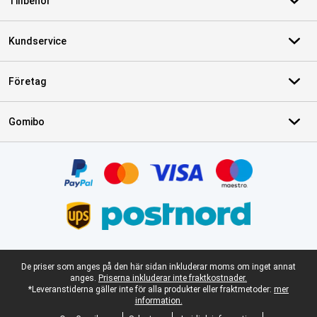
Tillbehör
Kundservice
Företag
Gomibo
Certifikat, betalningsmetoder, partner för leveranstjänster
Juridisk fotnot
De priser som anges på den här sidan inkluderar moms om inget annat
anges.
Priserna inkluderar inte fraktkostnader.
*Leveranstiderna gäller inte för alla produkter eller fraktmetoder:
mer
information.