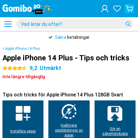
Säkra
betalningar
Apple iPhone 14 Plus
Apple iPhone 14 Plus - Tips och tricks
9,2
Utmärkt
4.5 stjärnor
Inte längre tillgänglig
Tips och tricks för Apple iPhone 14 Plus 128GB Svart
Inaktivera
Gör en
uppdateringar av
Installera appar
säkerhetskopia
appar