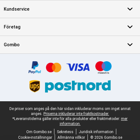
Kundservice
Företag
Gomibo
Certifikat, betalningsmetoder, partner för leveranstjänster
Juridisk fotnot
De priser som anges på den här sidan inkluderar moms om inget annat
anges.
Priserna inkluderar inte fraktkostnader.
*Leveranstiderna gäller inte för alla produkter eller fraktmetoder:
mer
information.
Om Gomibo.se
Sekretess
Juridisk information
Cookie-inställningar
Allmänna villkor
© 2026 Gomibo.se