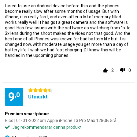
I used to use an Android device before this and the phones
become really slow after some months of usage. But with
iPhone, it is really fast, and even after a lot of memory filled
works really well. It has got a great camera and the software is
good. Has few issues with the software as switching from 1x to
3x lens during the shoot makes the video not that good. And the
best one of all iPhones was known for bad battery life but it is
changed now, with moderate usage you get more than a day of
battery life. I wish we had fast charging :D I know this will be
handled in the upcoming phones.
2
0
4.5 stjärnor
9
,0
Utmärkt
Premium smartphone
Rico | 01-01-2022 om Apple iPhone 13 Pro Max 128GB Grå
Jag rekommenderar denna produkt