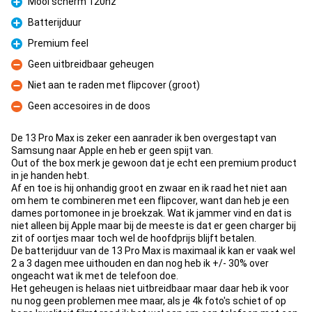
Mooi scherm 120hz
Fördelar
Batterijduur
Fördelar
Premium feel
Fördelar
Geen uitbreidbaar geheugen
Nackdelar
Niet aan te raden met flipcover (groot)
Nackdelar
Geen accesoires in de doos
Nackdelar
De 13 Pro Max is zeker een aanrader ik ben overgestapt van
Samsung naar Apple en heb er geen spijt van.
Out of the box merk je gewoon dat je echt een premium product
in je handen hebt.
Af en toe is hij onhandig groot en zwaar en ik raad het niet aan
om hem te combineren met een flipcover, want dan heb je een
dames portomonee in je broekzak. Wat ik jammer vind en dat is
niet alleen bij Apple maar bij de meeste is dat er geen charger bij
zit of oortjes maar toch wel de hoofdprijs blijft betalen.
De batterijduur van de 13 Pro Max is maximaal ik kan er vaak wel
2 a 3 dagen mee uithouden en dan nog heb ik +/- 30% over
ongeacht wat ik met de telefoon doe.
Het geheugen is helaas niet uitbreidbaar maar daar heb ik voor
nu nog geen problemen mee maar, als je 4k foto's schiet of op