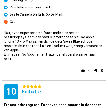
Prachtig Design
Fördelar
Revolutie en de Toekomst
Fördelar
Beste Camera Die Er Is Op De Markt
Fördelar
Geen
Nackdelar
Hou je van super scherpe foto’s maken en het ios
besturingssysteem dan raad ik je zeker deze nieuwe Apple
Iphone 13 Pro Max aan en dan de kleur Sierra Blue echt de
mooiste kleur echt een luxe en kwaliteit wat je mag verwachten
van Apple.
En met een 5g Abbonement razendsnel overal waar je maar
bent.
4
0
5 stjärnor
10
Fantastisk
Fantastische upgrade! En het voelt heel smooth in de handen.