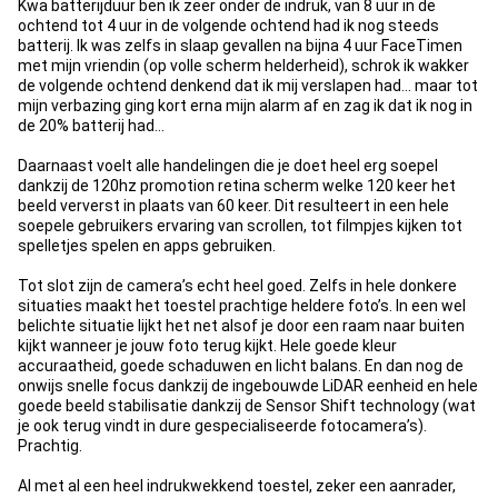
Kwa batterijduur ben ik zeer onder de indruk, van 8 uur in de
ochtend tot 4 uur in de volgende ochtend had ik nog steeds
batterij. Ik was zelfs in slaap gevallen na bijna 4 uur FaceTimen
met mijn vriendin (op volle scherm helderheid), schrok ik wakker
de volgende ochtend denkend dat ik mij verslapen had… maar tot
mijn verbazing ging kort erna mijn alarm af en zag ik dat ik nog in
de 20% batterij had…
Daarnaast voelt alle handelingen die je doet heel erg soepel
dankzij de 120hz promotion retina scherm welke 120 keer het
beeld ververst in plaats van 60 keer. Dit resulteert in een hele
soepele gebruikers ervaring van scrollen, tot filmpjes kijken tot
spelletjes spelen en apps gebruiken.
Tot slot zijn de camera’s echt heel goed. Zelfs in hele donkere
situaties maakt het toestel prachtige heldere foto’s. In een wel
belichte situatie lijkt het net alsof je door een raam naar buiten
kijkt wanneer je jouw foto terug kijkt. Hele goede kleur
accuraatheid, goede schaduwen en licht balans. En dan nog de
onwijs snelle focus dankzij de ingebouwde LiDAR eenheid en hele
goede beeld stabilisatie dankzij de Sensor Shift technology (wat
je ook terug vindt in dure gespecialiseerde fotocamera’s).
Prachtig.
Al met al een heel indrukwekkend toestel, zeker een aanrader,