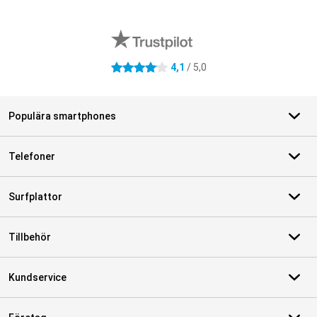
Externa översyner av butiker
4,1
/ 5,0
4.1 stjärnor
Populära smartphones
Telefoner
Surfplattor
Tillbehör
Kundservice