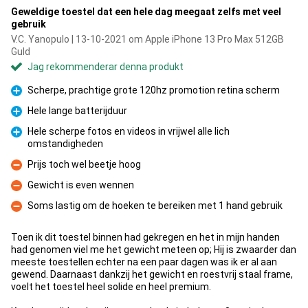
Geweldige toestel dat een hele dag meegaat zelfs met veel
gebruik
V.C. Yanopulo | 13-10-2021 om Apple iPhone 13 Pro Max 512GB
Guld
Jag rekommenderar denna produkt
Scherpe, prachtige grote 120hz promotion retina scherm
Fördelar
Hele lange batterijduur
Fördelar
Hele scherpe fotos en videos in vrijwel alle lich
omstandigheden
Fördelar
Prijs toch wel beetje hoog
Nackdelar
Gewicht is even wennen
Nackdelar
Soms lastig om de hoeken te bereiken met 1 hand gebruik
Nackdelar
Toen ik dit toestel binnen had gekregen en het in mijn handen
had genomen viel me het gewicht meteen op; Hij is zwaarder dan
meeste toestellen echter na een paar dagen was ik er al aan
gewend. Daarnaast dankzij het gewicht en roestvrij staal frame,
voelt het toestel heel solide en heel premium.