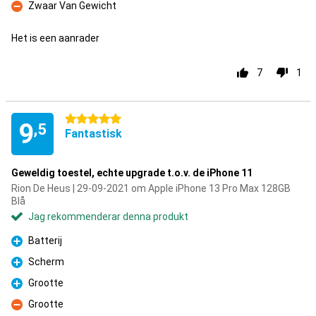
Zwaar Van Gewicht
Nackdelar
Het is een aanrader
7
1
5 stjärnor
9
,5
Fantastisk
Geweldig toestel, echte upgrade t.o.v. de iPhone 11
Rion De Heus | 29-09-2021 om Apple iPhone 13 Pro Max 128GB
Blå
Jag rekommenderar denna produkt
Batterij
Fördelar
Scherm
Fördelar
Grootte
Fördelar
Grootte
Nackdelar