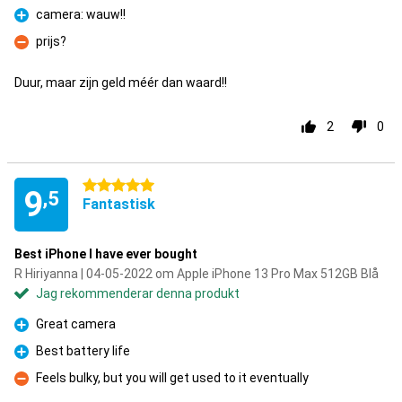
camera: wauw!!
Fördelar
prijs?
Nackdelar
Duur, maar zijn geld méér dan waard!!
2
0
5 stjärnor
9
,5
Fantastisk
Best iPhone I have ever bought
R Hiriyanna | 04-05-2022 om Apple iPhone 13 Pro Max 512GB Blå
Jag rekommenderar denna produkt
Great camera
Fördelar
Best battery life
Fördelar
Feels bulky, but you will get used to it eventually
Nackdelar