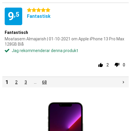
5 stjärnor
9
,5
Fantastisk
Fantastisch
Moatasem Almajarish | 01-10-2021 om Apple iPhone 13 Pro Max
128GB Blå
Jag rekommenderar denna produkt
2
0
1
2
3
…
68