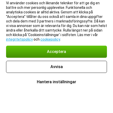
Vi använder cookies och liknande tekniker för att ge dig en
bättre och mer personlig upplevelse. Funktionella och
analytiska cookies är alltid aktiva. Genom att klicka på
”Acceptera” tillåter du oss också att samla in dina uppgifter
och dela dem med 3 partners i marknadsföringssyfte. Då kan
vi visa annonser som är relevanta för dig. Du kan när som helst
ändra eller återkalla ditt samtycke. Rulla längst ner på sidan
och klicka på 'Cookieinställningar' i sidfoten. Läs mer i vår
integritetspolicy
och
cookiepolicy
.
Acceptera
Avvisa
Hantera inställningar