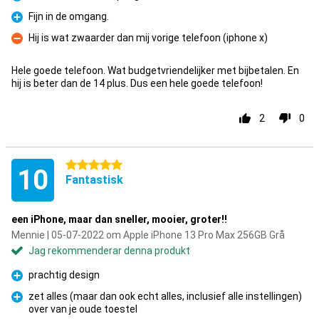
Fördelar
Fijn in de omgang.
Fördelar
Hij is wat zwaarder dan mij vorige telefoon (iphone x)
Nackdelar
Hele goede telefoon. Wat budgetvriendelijker met bijbetalen. En
hij is beter dan de 14 plus. Dus een hele goede telefoon!
2
0
5 stjärnor
10
Fantastisk
een iPhone, maar dan sneller, mooier, groter!!
Mennie | 05-07-2022 om Apple iPhone 13 Pro Max 256GB Grå
Jag rekommenderar denna produkt
prachtig design
Fördelar
zet alles (maar dan ook echt alles, inclusief alle instellingen)
over van je oude toestel
Fördelar