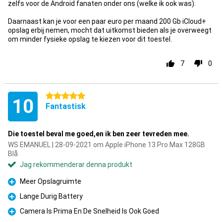
zelfs voor de Android fanaten onder ons (welke ik ook was).
Daarnaast kan je voor een paar euro per maand 200 Gb iCloud+
opslag erbij nemen, mocht dat uitkomst bieden als je overweegt
om minder fysieke opslag te kiezen voor dit toestel.
7
0
5 stjärnor
10
Fantastisk
Die toestel beval me goed,en ik ben zeer tevreden mee.
WS EMANUEL | 28-09-2021 om Apple iPhone 13 Pro Max 128GB
Blå
Jag rekommenderar denna produkt
Meer Opslagruimte
Fördelar
Lange Durig Battery
Fördelar
Camera Is Prima En De Snelheid Is Ook Goed
Fördelar