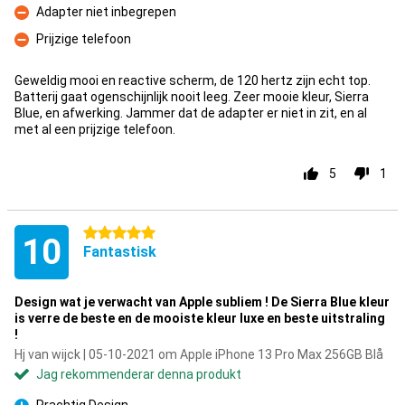
Adapter niet inbegrepen
Nackdelar
Prijzige telefoon
Nackdelar
Geweldig mooi en reactive scherm, de 120 hertz zijn echt top.
Batterij gaat ogenschijnlijk nooit leeg. Zeer mooie kleur, Sierra
Blue, en afwerking. Jammer dat de adapter er niet in zit, en al
met al een prijzige telefoon.
5
1
5 stjärnor
10
Fantastisk
Design wat je verwacht van Apple subliem ! De Sierra Blue kleur
is verre de beste en de mooiste kleur luxe en beste uitstraling
!
Hj van wijck | 05-10-2021 om Apple iPhone 13 Pro Max 256GB Blå
Jag rekommenderar denna produkt