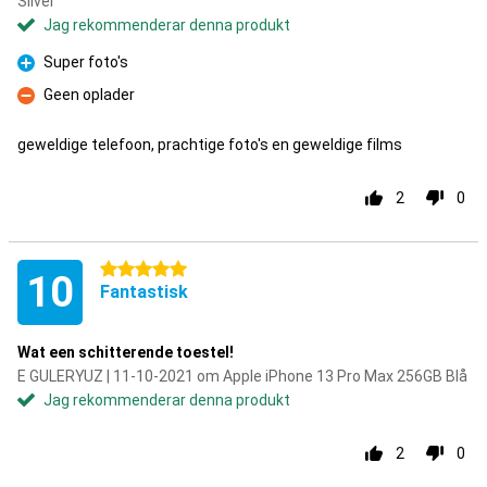
Silver
Jag rekommenderar denna produkt
Super foto's
Fördelar
Geen oplader
Nackdelar
geweldige telefoon, prachtige foto's en geweldige films
2
0
5 stjärnor
10
Fantastisk
Wat een schitterende toestel!
E GULERYUZ | 11-10-2021 om Apple iPhone 13 Pro Max 256GB Blå
Jag rekommenderar denna produkt
2
0