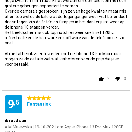
hoge kwaliteit filmt raad ik het wel aan om een telefoon met een
grotere geheugen capaciteit te nemen.
Over de camera's gesproken, zijn ze van hoge kwaliteit maar mis
af en toe wel de details wat de tegenganger weer wat beter doet
daarintegen zijn de foto's en filmpjes in het donker juist weer op
de iphone 10 stappen verder.
Het beeldscherm is ook top notch en zeer snel met 120hz
refreshrate en de hardware en software van de telefoon net zo
snel
Al met al ben ik zeer tevreden met de Iphone 13 Pro Max maar
mogen ze de details wel wat verbeteren voor de prijs die je er
voor betaald.
2
0
5 stjärnor
9
,5
Fantastisk
ik raad aan
A M Majewska | 19-10-2021 om Apple iPhone 13 Pro Max 128GB