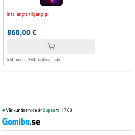
Inte längre tillgänglig
860,00 €
Inkl. moms
|
Exkl. fraktkostnader
Vår kundservice är
öppen
till 17.00
S