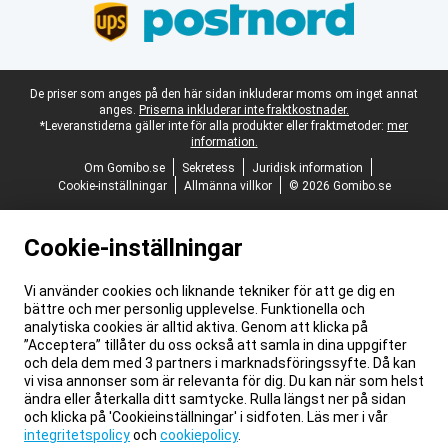
Juridisk fotnot
De priser som anges på den här sidan inkluderar moms om inget annat
anges.
Priserna inkluderar inte fraktkostnader.
*Leveranstiderna gäller inte för alla produkter eller fraktmetoder:
mer
information.
Om Gomibo.se
Sekretess
Juridisk information
Cookie-inställningar
Allmänna villkor
© 2026 Gomibo.se
Cookie-inställningar
Vi använder cookies och liknande tekniker för att ge dig en
bättre och mer personlig upplevelse. Funktionella och
analytiska cookies är alltid aktiva. Genom att klicka på
”Acceptera” tillåter du oss också att samla in dina uppgifter
och dela dem med 3 partners i marknadsföringssyfte. Då kan
vi visa annonser som är relevanta för dig. Du kan när som helst
ändra eller återkalla ditt samtycke. Rulla längst ner på sidan
och klicka på 'Cookieinställningar' i sidfoten. Läs mer i vår
integritetspolicy
och
cookiepolicy
.