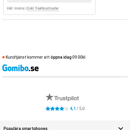
Inkl. moms
|
Exkl. fraktkostnader
Kundtjänst kommer att
öppna idag
09.00kl.
S
Externa översyner av butiker
4,1
/ 5,0
4.1 stjärnor
Populära smartphones