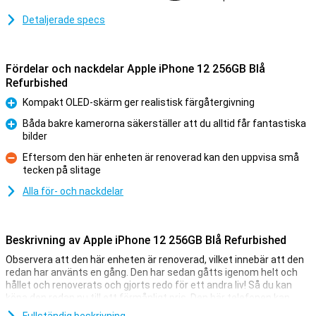
Detaljerade specs
Fördelar och nackdelar Apple iPhone 12 256GB Blå
Refurbished
Kompakt OLED-skärm ger realistisk färgåtergivning
Fördelar
Båda bakre kamerorna säkerställer att du alltid får fantastiska
bilder
Fördelar
Eftersom den här enheten är renoverad kan den uppvisa små
tecken på slitage
Nackdelar
Alla för- och nackdelar
Beskrivning av Apple iPhone 12 256GB Blå Refurbished
Observera att den här enheten är renoverad, vilket innebär att den
redan har använts en gång. Den har sedan gåtts igenom helt och
hållet och renoverats och gjorts redo för ett andra liv! Så du kan
köpa den redan nu till ett förmånligt pris. Den här telefonen kan
dock ha små tecken på användning på utsidan.