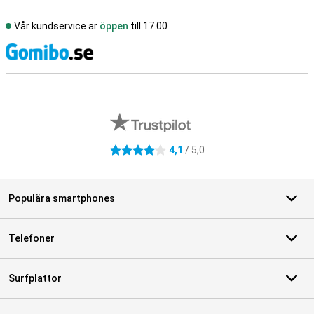
Vår kundservice är
öppen
till 17.00
S
Externa översyner av butiker
4,1
/ 5,0
4.1 stjärnor
Populära smartphones
Telefoner
Surfplattor