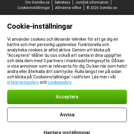
Om Gomibo.se
Sekretess
Juridisk information
Cookie-inställningar
Allmänna villkor
© 2026 Gomibo.se
Cookie-inställningar
Vi använder cookies och liknande tekniker för att ge dig en
bättre och mer personlig upplevelse. Funktionella och
analytiska cookies är alltid aktiva. Genom att klicka på
”Acceptera” tillåter du oss också att samla in dina uppgifter
och dela dem med 3 partners i marknadsföringssyfte. Då kan
vi visa annonser som är relevanta för dig. Du kan när som helst
ändra eller återkalla ditt samtycke. Rulla längst ner på sidan
och klicka på 'Cookieinställningar' i sidfoten. Läs mer i vår
integritetspolicy
och
cookiepolicy
.
Acceptera
Avvisa
Hantera inställningar