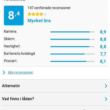
iPhone 12 är ett utmärkt val när det gäller att välja en ny
smartphone.
147 verifierade recensioner
8
,4
4 stjärnor
Mycket bra
8,9
Kamera:
8,8
Skärm:
8,8
Hastighet:
7,7
Batteriets livslängd:
8,1
Prisvärt:
Alla recensioner
Alternativ
Vad finns i lådan?