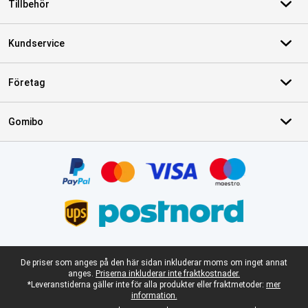
Tillbehör
Kundservice
Företag
Gomibo
Certifikat, betalningsmetoder, partner för leveranstjänster
Juridisk fotnot
De priser som anges på den här sidan inkluderar moms om inget annat
anges.
Priserna inkluderar inte fraktkostnader.
*Leveranstiderna gäller inte för alla produkter eller fraktmetoder:
mer
information.