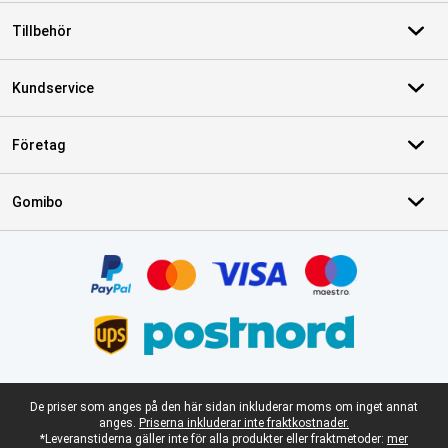
Tillbehör
Kundservice
Företag
Gomibo
Certifikat, betalningsmetoder, partner för leveranstjänster
Juridisk fotnot
De priser som anges på den här sidan inkluderar moms om inget annat
anges.
Priserna inkluderar inte fraktkostnader.
*Leveranstiderna gäller inte för alla produkter eller fraktmetoder:
mer