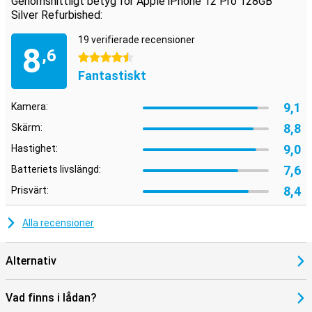
Genomsnittligt betyg för Apple iPhone 12 Pro 128GB
Silver Refurbished:
19 verifierade recensioner
8
,6
4.5 stjärnor
Fantastiskt
9,1
Kamera:
8,8
Skärm:
9,0
Hastighet:
7,6
Batteriets livslängd:
8,4
Prisvärt:
Alla recensioner
Alternativ
Vad finns i lådan?