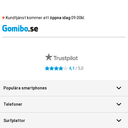
Kundtjänst kommer att
öppna idag
09.00kl.
S
Externa översyner av butiker
4,1
/ 5,0
4.1 stjärnor
Populära smartphones
Telefoner
Surfplattor