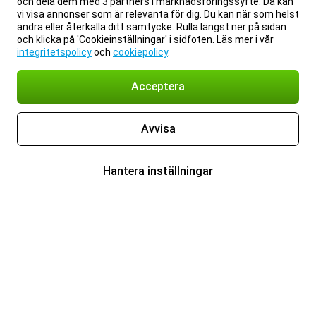
och dela dem med 3 partners i marknadsföringssyfte. Då kan
vi visa annonser som är relevanta för dig. Du kan när som helst
ändra eller återkalla ditt samtycke. Rulla längst ner på sidan
och klicka på 'Cookieinställningar' i sidfoten. Läs mer i vår
integritetspolicy
och
cookiepolicy
.
Acceptera
Avvisa
Hantera inställningar