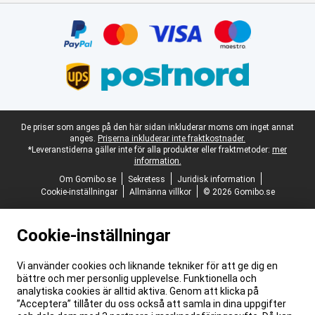
Certifikat, betalningsmetoder, partner för leveranstjänster
Juridisk fotnot
De priser som anges på den här sidan inkluderar moms om inget annat
anges.
Priserna inkluderar inte fraktkostnader.
*Leveranstiderna gäller inte för alla produkter eller fraktmetoder:
mer
information.
Om Gomibo.se
Sekretess
Juridisk information
Cookie-inställningar
Allmänna villkor
© 2026 Gomibo.se
Cookie-inställningar
Vi använder cookies och liknande tekniker för att ge dig en
bättre och mer personlig upplevelse. Funktionella och
analytiska cookies är alltid aktiva. Genom att klicka på
”Acceptera” tillåter du oss också att samla in dina uppgifter