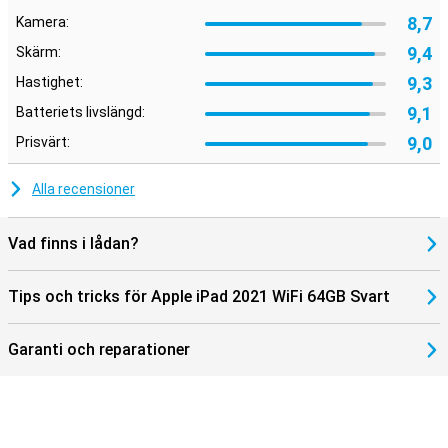
8,7
Kamera:
9,4
Skärm:
9,3
Hastighet:
9,1
Batteriets livslängd:
9,0
Prisvärt:
Alla recensioner
Vad finns i lådan?
Tips och tricks för Apple iPad 2021 WiFi 64GB Svart
Garanti och reparationer