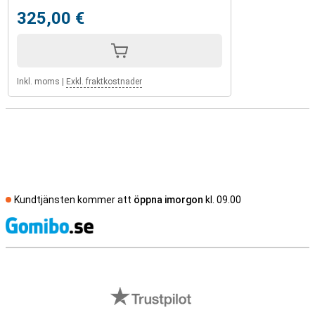
325,00 €
Inkl. moms
|
Exkl. fraktkostnader
Kundtjänsten kommer att
öppna imorgon
kl. 09.00
S
Externa översyner av butiker