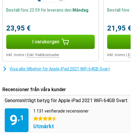
med vilken du kan ta till exempel selfies.
Beställ före 23:59 för leverans den
Måndag
Beställ före 
iPadOS 15
Den här Apple-surfplattan körs på iPadOS, ett operativsystem som
Apple utvecklade specifikt för iPads. Detta gör att gränssnittet på
23,95 €
21,95 €
iPaden är mycket välorganiserat och lätt att använda. Dessutom
kan du tack vare iPadOS 15 öppna två appar samtidigt och bredvid
I varukorgen
varandra, vilket är mycket praktiskt!
Inkl. moms
|
Exkl. fraktkostnader
Inkl. moms
|
Exk
Visa alla tillbehör för Apple iPad 2021 WiFi 64GB Svart
Recensioner från våra kunder
Genomsnittligt betyg för Apple iPad 2021 WiFi 64GB Svart:
1 131 verifierade recensioner
9
,1
4.5 stjärnor
Utmärkt