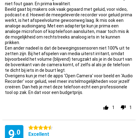
niet fout gaan. En prima kwaliteit.
Beeld gaat bij makers ook vaak gepaard met geluid, voor video,
podcast e.d. Hoewel de meegeleverde recorder voor geluid prima
werkt, is het afspeelvolume gewoonweg laag. Ik mis ook een
analoge audioingang. Met een adaptertje kun je prima een
analoge microfoon of koptelefoon aansluiten, maar toch mis ik
de mogelijkheid om rechtstreeks analoog iets in te kunnen
prikken.
Een ander nadeel is dat de bewegingssensoren niet 100% uit te
zetten zijn. Bij het afspelen van media uiterst irritant, omdat
bijvoorbeeld het volume (blijvend) terugzakt als je in de buurt van
de bovenkant van de camera komt, of zelfs al als je de telefoon
te dicht bij iets in de buurt legt.
Overigens kun je met de apps 'Open Camera' voor beeld en 'Audio
Recorder' voor geluid, veel meer instelmogelijkheden voor jezelf
creëren. Dan heb je met deze telefoon echt een professionele
tool op zak. En dat voor een budgetprijs.
1
1
4.5 stars
9
.0
Excellent