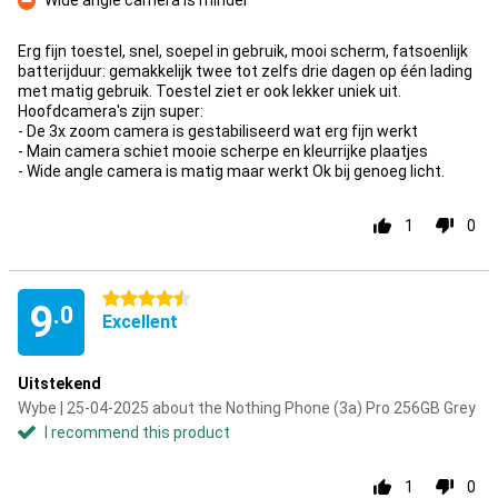
Wide angle camera is minder
Con
Erg fijn toestel, snel, soepel in gebruik, mooi scherm, fatsoenlijk
batterijduur: gemakkelijk twee tot zelfs drie dagen op één lading
met matig gebruik. Toestel ziet er ook lekker uniek uit.
Hoofdcamera's zijn super:
- De 3x zoom camera is gestabiliseerd wat erg fijn werkt
- Main camera schiet mooie scherpe en kleurrijke plaatjes
- Wide angle camera is matig maar werkt Ok bij genoeg licht.
1
0
4.5 stars
9
.0
Excellent
Uitstekend
Wybe | 25-04-2025 about the Nothing Phone (3a) Pro 256GB Grey
I recommend this product
1
0