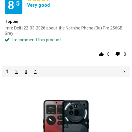
8
.5
Very good
Toppie
Imre Deli | 22-03-2026 about the Nothing Phone (3a) Pro 256GB
Grey
I recommend this product
0
0
1
2
3
4