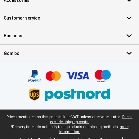
Accessories
Customer service
Business
Gomibo
Certificates, payment methods, delivery service partners
Legal footer
Prices mentioned on this page include VAT unless otherwise stated.
Prices
exclude shipping costs.
*Delivery times do not apply to all products or shipping methods:
more
information.