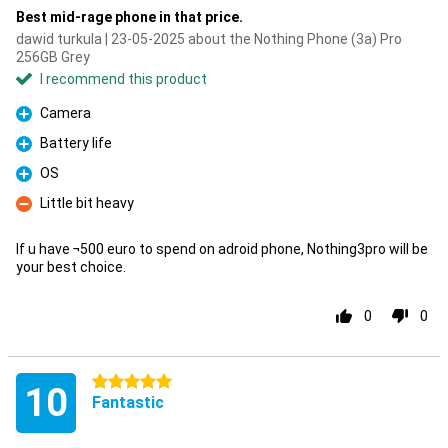
Best mid-rage phone in that price.
dawid turkula | 23-05-2025 about the Nothing Phone (3a) Pro
256GB Grey
I recommend this product
Camera
Pro
Battery life
Pro
OS
Pro
Little bit heavy
Con
If u have ¬500 euro to spend on adroid phone, Nothing3pro will be
your best choice.
0
0
5 stars
10
Fantastic