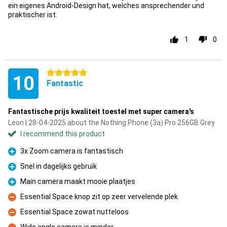
ein eigenes Android-Design hat, welches ansprechender und
praktischer ist.
1
0
5 stars
10
Fantastic
Fantastische prijs kwaliteit toestel met super camera's
Leon | 28-04-2025 about the Nothing Phone (3a) Pro 256GB Grey
I recommend this product
3x Zoom camera is fantastisch
Pro
Snel in dagelijks gebruik
Pro
Main camera maakt mooie plaatjes
Pro
Essential Space knop zit op zeer vervelende plek
Con
Essential Space zowat nutteloos
Con