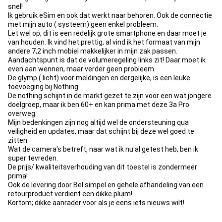
snel!
Ik gebruik eSim en ook dat werkt naar behoren. Ook de connectie
met mijn auto ( systeem) geen enkel probleem.
Let wel op, dit is een redelijk grote smartphone en daar moet je
van houden. Ik vind het prettig, al vind ik het formaat van mijn
andere 7,2 inch mobiel makkelijker in mijn zak passen.
Aandachtspunt is dat de volumeregeling links zit! Daar moet ik
even aan wennen, maar verder geen probleem.
De glymp ( licht) voor meldingen en dergelijke, is een leuke
toevoeging bij Nothing.
De nothing schijnt in de markt gezet te zijn voor een wat jongere
doelgroep, maar ik ben 60+ en kan prima met deze 3a Pro
overweg.
Mijn bedenkingen zijn nog altijd wel de ondersteuning qua
veiligheid en updates, maar dat schijnt bij deze wel goed te
zitten.
Wat de camera's betreft, naar wat ik nu al getest heb, ben ik
super tevreden.
De prijs/ kwaliteitsverhouding van dit toestel is zondermeer
prima!
Ook de levering door Bel simpel en gehele afhandeling van een
retourproduct verdient een dikke pluim!
Kortom; dikke aanrader voor als je eens iets nieuws wilt!