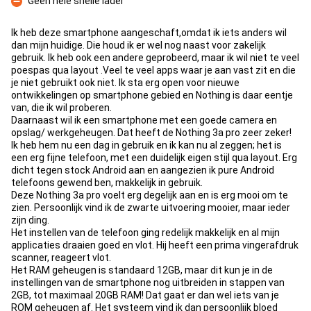
Geen hele snelle lader
Con
Ik heb deze smartphone aangeschaft,omdat ik iets anders wil
dan mijn huidige. Die houd ik er wel nog naast voor zakelijk
gebruik. Ik heb ook een andere geprobeerd, maar ik wil niet te veel
poespas qua layout .Veel te veel apps waar je aan vast zit en die
je niet gebruikt ook niet. Ik sta erg open voor nieuwe
ontwikkelingen op smartphone gebied en Nothing is daar eentje
van, die ik wil proberen.
Daarnaast wil ik een smartphone met een goede camera en
opslag/ werkgeheugen. Dat heeft de Nothing 3a pro zeer zeker!
Ik heb hem nu een dag in gebruik en ik kan nu al zeggen; het is
een erg fijne telefoon, met een duidelijk eigen stijl qua layout. Erg
dicht tegen stock Android aan en aangezien ik pure Android
telefoons gewend ben, makkelijk in gebruik.
Deze Nothing 3a pro voelt erg degelijk aan en is erg mooi om te
zien. Persoonlijk vind ik de zwarte uitvoering mooier, maar ieder
zijn ding.
Het instellen van de telefoon ging redelijk makkelijk en al mijn
applicaties draaien goed en vlot. Hij heeft een prima vingerafdruk
scanner, reageert vlot.
Het RAM geheugen is standaard 12GB, maar dit kun je in de
instellingen van de smartphone nog uitbreiden in stappen van
2GB, tot maximaal 20GB RAM! Dat gaat er dan wel iets van je
ROM geheugen af. Het systeem vind ik dan persoonlijk bloed