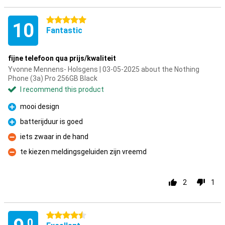
5 stars
10
Fantastic
fijne telefoon qua prijs/kwaliteit
Yvonne Mennens- Holsgens | 03-05-2025 about the Nothing
Phone (3a) Pro 256GB Black
I recommend this product
mooi design
Pro
batterijduur is goed
Pro
iets zwaar in de hand
Con
te kiezen meldingsgeluiden zijn vreemd
Con
2
1
4.5 stars
.0