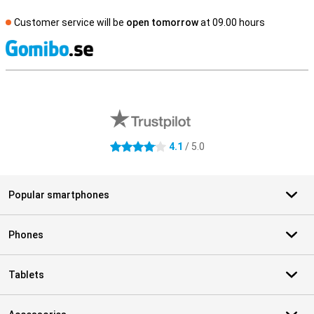
Customer service will be
open tomorrow
at 09.00 hours
S
External shop reviews
4.1
/ 5.0
4.1 stars
Popular smartphones
Phones
Tablets