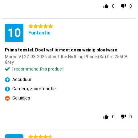
0
0
5 stars
10
Fantastic
Prima toestel. Doet wat ie moet doen weinig bloatware
Marco V | 22-03-2026 about the Nothing Phone (3a) Pro 256GB
Grey
I recommend this product
Accuduur
Pro
Camera, zoomfunctie
Pro
Geluidjes
Con
0
0
4.5 stars