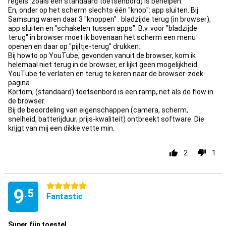
regels. zoals een standaard toetsenbord) is behelpen.
En, onder op het scherm slechts één "knop": app sluiten. Bij
Samsung waren daar 3 "knoppen" : bladzijde terug (in browser),
app sluiten en "schakelen tussen apps". B.v. voor "bladzijde
terug" in browser moet ik bovenaan het scherm een menu
openen en daar op "pijltje-terug" drukken.
Bij howto op YouTube, gevonden vanuit de browser, kom ik
helemaal niet terug in de browser, er lijkt geen mogelijkheid
YouTube te verlaten en terug te keren naar de browser-zoek-
pagina.
Kortom, (standaard) toetsenbord is een ramp, net als de flow in
de browser.
Bij de beoordeling van eigenschappen (camera, scherm,
snelheid, batterijduur, prijs-kwaliteit) ontbreekt software. Die
krijgt van mij een dikke vette min.
2
1
5 stars
9
.5
Fantastic
Super fijn toestel