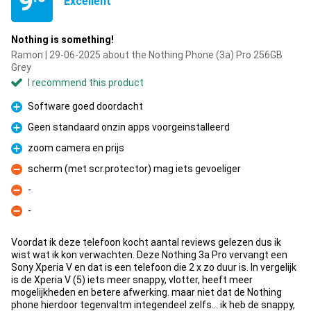
9
Excellent
Nothing is something!
Ramon | 29-06-2025 about the Nothing Phone (3a) Pro 256GB
Grey
I recommend this product
Software goed doordacht
Pro
Geen standaard onzin apps voorgeinstalleerd
Pro
zoom camera en prijs
Pro
scherm (met scr.protector) mag iets gevoeliger
Con
-
Con
-
Con
Voordat ik deze telefoon kocht aantal reviews gelezen dus ik
wist wat ik kon verwachten. Deze Nothing 3a Pro vervangt een
Sony Xperia V en dat is een telefoon die 2 x zo duur is. In vergelijk
is de Xperia V (5) iets meer snappy, vlotter, heeft meer
mogelijkheden en betere afwerking. maar niet dat de Nothing
phone hierdoor tegenvaltm integendeel zelfs... ik heb de snappy,