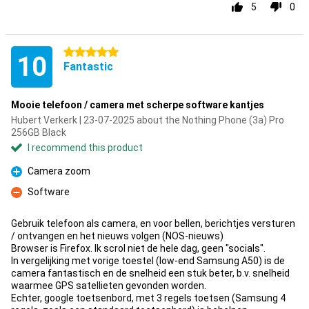
5
0
5 stars
10
Fantastic
Mooie telefoon / camera met scherpe software kantjes
Hubert Verkerk | 23-07-2025 about the Nothing Phone (3a) Pro
256GB Black
I recommend this product
Camera zoom
Pro
Software
Con
Gebruik telefoon als camera, en voor bellen, berichtjes versturen
/ ontvangen en het nieuws volgen (NOS-nieuws)
Browser is Firefox. Ik scrol niet de hele dag, geen "socials".
In vergelijking met vorige toestel (low-end Samsung A50) is de
camera fantastisch en de snelheid een stuk beter, b.v. snelheid
waarmee GPS satellieten gevonden worden.
Echter, google toetsenbord, met 3 regels toetsen (Samsung 4