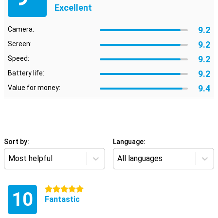
Excellent
9.2
Camera:
9.2
Screen:
9.2
Speed:
9.2
Battery life:
9.4
Value for money:
Sort by:
Language:
Most helpful
All languages
5 stars
10
Fantastic