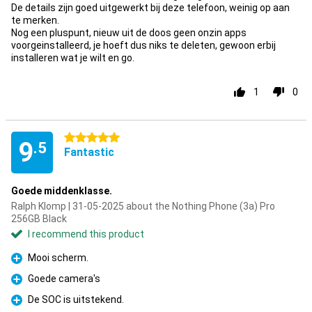
De details zijn goed uitgewerkt bij deze telefoon, weinig op aan
te merken.
Nog een pluspunt, nieuw uit de doos geen onzin apps
voorgeinstalleerd, je hoeft dus niks te deleten, gewoon erbij
installeren wat je wilt en go.
1
0
5 stars
9
.5
Fantastic
Goede middenklasse.
Ralph Klomp | 31-05-2025 about the Nothing Phone (3a) Pro
256GB Black
I recommend this product
Mooi scherm.
Pro
Goede camera's
Pro
De SOC is uitstekend.
Pro