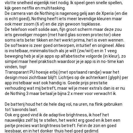
vlotte snelheid eigenlijk niet nodig. Ik speel geen snelle spellen,
kijk geen netflix en multitasking.
De camera van de Nothing is nagenoeg gelij aan de Xperia (en die
is echt goed), Nothing heeft iets meer levendige kleuren maar
ook meer zoom (6 x!) en die zijn gewoon topklasse.
De telefoon voelt solide aan, fijn groot scherm maar deze zou
iets gevoeliger mogen (met hard glas screen protector) okee
soms iets beter tikken en het werkt prima, het is even wennen.
De software is zeer goed ontworpen, intuitief en origineel. Alles
is instelbaar, minimalistisch als je wilt (zw/wit) en in 1 veeg
beweging heb je al je apps op alfabetische volgorde (in kleur), zo
simpel maar heel praktisch waardoor je je app is in no-time kan
vinden, top!
Transparant PU hoesje erbij (met opstaand randje) waar het
design mooi zichtbaar blijft. Lichtjes op de achterkant (glyph) per
app instelbaar wat ook handig is. Goede prijs prestatie
verhouding wat mij betreft, maar wil je meer extra's dan is er nu
de Nothing 3 maar betaal je bijna 2 x meer voor verwacht ik.
De batterij houd het de hele dag vol, na uren, na flink gebruiken
tot 'savonds laat.
Ook erg goed vind ik de adaptive brightness, ik hoef het
nauwelijks zelf bij te stellen, het werkt erg goed en ik ben een
peitje precies wat brightness betreft. Fel in de zon en goed
leesbaar, en in het donker thuis heel goed gedimd.