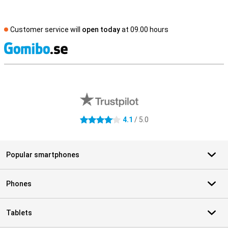
Customer service will
open today
at 09.00 hours
S
External shop reviews
4.1
/ 5.0
4.1 stars
Popular smartphones
Phones
Tablets