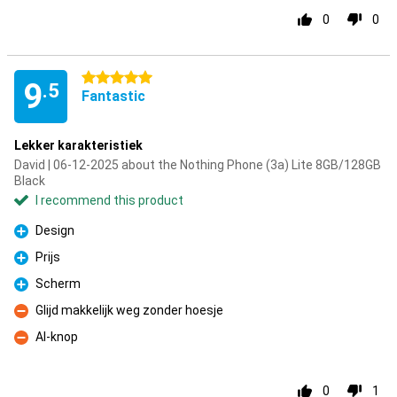
0
0
5 stars
9
.5
Fantastic
Lekker karakteristiek
David | 06-12-2025 about the Nothing Phone (3a) Lite 8GB/128GB
Black
I recommend this product
Design
Pro
Prijs
Pro
Scherm
Pro
Glijd makkelijk weg zonder hoesje
Con
AI-knop
Con
0
1