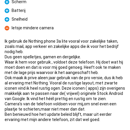
Scherm
Pro
Batterij
Pro
Snelheid
Pro
Ietsje mindere camera
Con
Ik gebruik de Nothing phone 3a lite vooral voor zakelijke taken,
zoals mail, app verkeer en zakelijke apps die ik voor het bedrijf
nodig heb.
Dus geen spelletjes, gamen en dergelijke.
Waar ik hem voor gebruik , voldoet deze telefoon. Hij doet wat hij
moet doen en dat is voor mij goed genoeg. Heeft ook te maken
met de lage prijs waarvoor ik het aangeschaft heb.
Ook maak ik prive aleen jaar gebruik van de pro versie, dus ik heb
al ervaring met Nothing. Vooral de rustige layout, met zwarte
iconen vind ik heel rustig ogen. Deze iconen ( apps) zijn overigens
makkelijk aan te passen naar de( vrijwel) originele Stock Android
van Google. Ik vind het héél prettig en rustig om te zien.
Camera's van de telefoon voldoen voor mij,om snel even een
plaatje te schieten,maar niet meer dan dat.
Ben benieuwd hoe het update beleid blijft, maar uit eerder
ervaring met mijn andere telefoon, zit dat wel goed.