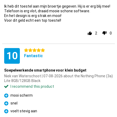
Ik heb dit toestel aan mijn broertje gegeven. Hij is er erg blij mee!
Telefoon is erg vlot, draaid mooie schone software.
En het design is erg strak en mooi!
Voor dit geld echt een top toestel!
2
0
5 stars
10
Fantastic
Soepelwerkende smartphone voor klein budget
Niek van Waterschoot | 07-08-2026 about the Nothing Phone (3a)
Lite 8GB/128GB Black
I recommend this product
mooi scherm
Pro
snel
Pro
voelt stevig aan
Pro