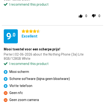
I recommend this product
0
0
4.5 stars
9
.0
Excellent
Mooi toestel voor een scherpe prijs!
Pieter | 02-06-2026 about the Nothing Phone (3a) Lite
8GB/128GB White
I recommend this product
Mooi scherm
Pro
Schone software (bijna geen bloatware)
Pro
Vlotte telefoon
Pro
Geen nfc
Con
Geen zoom camera
Con