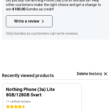
Did you buy the Nothing Phone (3a) Lite at Gomibo.se? Help
other customers make the right choice and get a change to
win
€100.00
Gomibo.se credit!
Write a review
Only Gomibo.se customers can write reviews.
Delete history
Recently viewed products
Nothing Phone (3a) Lite
8GB/128GB Svart
11 verified reviews
4.5 stars