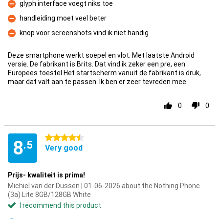
glyph interface voegt niks toe
Con
handleiding moet veel beter
Con
knop voor screenshots vind ik niet handig
Con
Deze smartphone werkt soepel en vlot. Met laatste Android
versie. De fabrikant is Brits. Dat vind ik zeker een pre, een
Europees toestel.Het startscherm vanuit de fabrikant is druk,
maar dat valt aan te passen. Ik ben er zeer tevreden mee.
0
0
4.5 stars
8
.5
Very good
Prijs- kwaliteit is prima!
Michiel van der Dussen | 01-06-2026 about the Nothing Phone
(3a) Lite 8GB/128GB White
I recommend this product