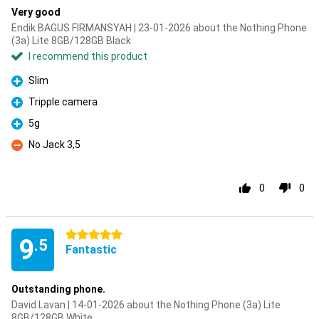
Very good
Endik BAGUS FIRMANSYAH | 23-01-2026 about the Nothing Phone
(3a) Lite 8GB/128GB Black
I recommend this product
Slim
Pro
Tripple camera
Pro
5g
Pro
No Jack 3,5
Con
0
0
5 stars
9
.5
Fantastic
Outstanding phone.
David Lavan | 14-01-2026 about the Nothing Phone (3a) Lite
8GB/128GB White