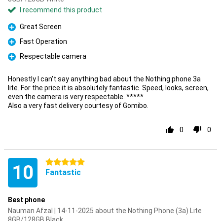
I recommend this product
Great Screen
Pro
Fast Operation
Pro
Respectable camera
Pro
Honestly I can't say anything bad about the Nothing phone 3a
lite. For the price it is absolutely fantastic. Speed, looks, screen,
even the camera is very respectable. *****
Also a very fast delivery courtesy of Gomibo.
0
0
5 stars
10
Fantastic
Best phone
Nauman Afzal | 14-11-2025 about the Nothing Phone (3a) Lite
8GB/128GB Black