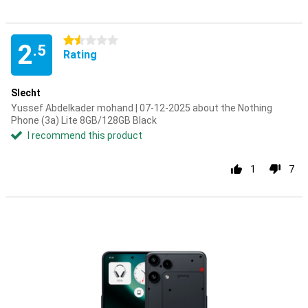
1.5 stars
2
.5
Rating
Slecht
Yussef Abdelkader mohand | 07-12-2025 about the Nothing
Phone (3a) Lite 8GB/128GB Black
I recommend this product
1
7