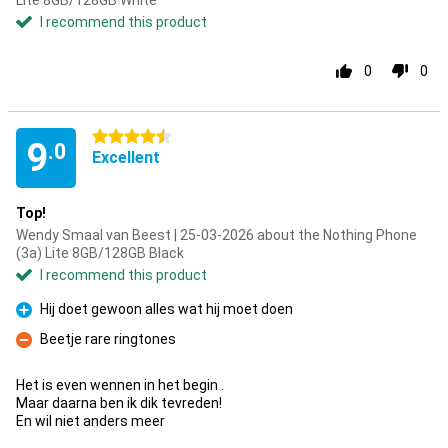
Lite 8GB/128GB White
I recommend this product
0
0
4.5 stars
9
.0
Excellent
Top!
Wendy Smaal van Beest | 25-03-2026 about the Nothing Phone
(3a) Lite 8GB/128GB Black
I recommend this product
Hij doet gewoon alles wat hij moet doen
Pro
Beetje rare ringtones
Con
Het is even wennen in het begin .
Maar daarna ben ik dik tevreden!
En wil niet anders meer