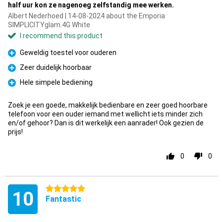
half uur kon ze nagenoeg zelfstandig mee werken.
Albert Nederhoed | 14-08-2024 about the Emporia
SIMPLICITYglam.4G White
I recommend this product
Geweldig toestel voor ouderen
Pro
Zeer duidelijk hoorbaar
Pro
Hele simpele bediening
Pro
Zoek je een goede, makkelijk bedienbare en zeer goed hoorbare
telefoon voor een ouder iemand met wellicht iets minder zich
en/of gehoor? Dan is dit werkelijk een aanrader! Ook gezien de
prijs!
0
0
5 stars
10
Fantastic