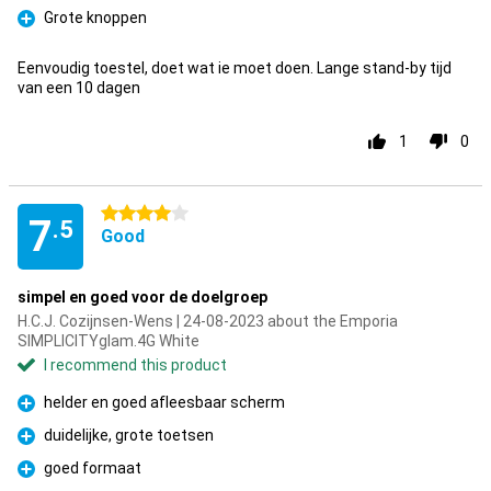
Grote knoppen
Pro
Eenvoudig toestel, doet wat ie moet doen. Lange stand-by tijd
van een 10 dagen
1
0
4 stars
7
.5
Good
simpel en goed voor de doelgroep
H.C.J. Cozijnsen-Wens | 24-08-2023 about the Emporia
SIMPLICITYglam.4G White
I recommend this product
helder en goed afleesbaar scherm
Pro
duidelijke, grote toetsen
Pro
goed formaat
Pro