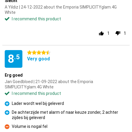
Slecht
A Yildiz | 24-12-2022 about the Emporia SIMPLICITYglam.4G
White
I recommend this product
1
1
4.5 stars
8
.5
Very good
Erg goed
Jan Goedbloed | 21-09-2022 about the Emporia
SIMPLICITYglam.4G White
I recommend this product
Lader wordt wel bij geleverd
Pro
De achterzijde met alarm of naar keuze zonder, 2 achter
zijdes bij geleverd
Pro
Volume is nogal fel
Con