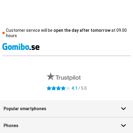
Customer service will be
open the day after tomorrow
at 09.00
hours
S
External shop reviews
4.1
/ 5.0
4.1 stars
Popular smartphones
Phones