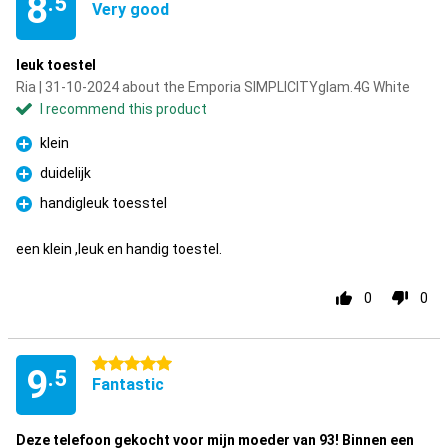
8
.5
Very good
leuk toestel
Ria | 31-10-2024 about the Emporia SIMPLICITYglam.4G White
I recommend this product
klein
Pro
duidelijk
Pro
handigleuk toesstel
Pro
een klein ,leuk en handig toestel.
0
0
5 stars
9
.5
Fantastic
Deze telefoon gekocht voor mijn moeder van 93! Binnen een