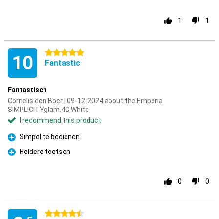
1
1
5 stars
10
Fantastic
Fantastisch
Cornelis den Boer | 09-12-2024 about the Emporia
SIMPLICITYglam.4G White
I recommend this product
Simpel te bedienen
Pro
Heldere toetsen
Pro
0
0
4.5 stars