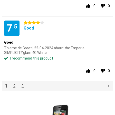
0
0
4 stars
7
.5
Good
Goed
Thieme de Groot | 22-04-2024 about the Emporia
SIMPLICITYglam.4G White
I recommend this product
0
0
1
2
3