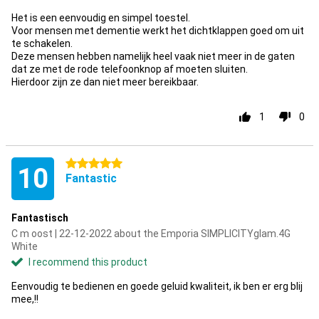
Het is een eenvoudig en simpel toestel.
Voor mensen met dementie werkt het dichtklappen goed om uit
te schakelen.
Deze mensen hebben namelijk heel vaak niet meer in de gaten
dat ze met de rode telefoonknop af moeten sluiten.
Hierdoor zijn ze dan niet meer bereikbaar.
1
0
5 stars
10
Fantastic
Fantastisch
C m oost | 22-12-2022 about the Emporia SIMPLICITYglam.4G
White
I recommend this product
Eenvoudig te bedienen en goede geluid kwaliteit, ik ben er erg blij
mee,!!