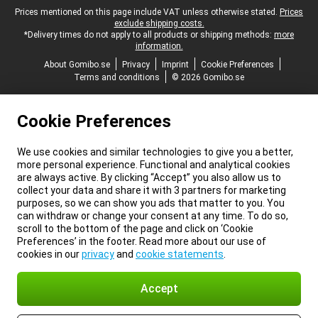
Legal footer
Prices mentioned on this page include VAT unless otherwise stated.
Prices
exclude shipping costs.
*Delivery times do not apply to all products or shipping methods:
more
information.
About Gomibo.se
Privacy
Imprint
Cookie Preferences
Terms and conditions
© 2026 Gomibo.se
Cookie Preferences
We use cookies and similar technologies to give you a better,
more personal experience. Functional and analytical cookies
are always active. By clicking “Accept” you also allow us to
collect your data and share it with 3 partners for marketing
purposes, so we can show you ads that matter to you. You
can withdraw or change your consent at any time. To do so,
scroll to the bottom of the page and click on ‘Cookie
Preferences’ in the footer. Read more about our use of
cookies in our
privacy
and
cookie statements
.
Accept