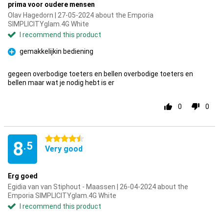
prima voor oudere mensen
Olav Hagedorn | 27-05-2024 about the Emporia
SIMPLICITYglam.4G White
I recommend this product
gemakkelijkin bediening
Pro
gegeen overbodige toeters en bellen overbodige toeters en
bellen maar wat je nodig hebt is er
0
0
4.5 stars
8
.5
Very good
Erg goed
Egidia van van Stiphout - Maassen | 26-04-2024 about the
Emporia SIMPLICITYglam.4G White
I recommend this product