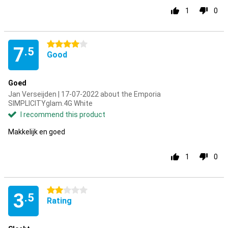
1
0
4 stars
7
.5
Good
Goed
Jan Verseijden | 17-07-2022 about the Emporia
SIMPLICITYglam.4G White
I recommend this product
Makkelijk en goed
1
0
2 stars
3
.5
Rating