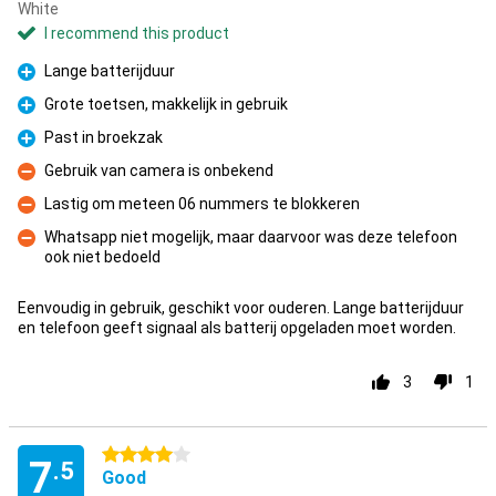
White
I recommend this product
Lange batterijduur
Pro
Grote toetsen, makkelijk in gebruik
Pro
Past in broekzak
Pro
Gebruik van camera is onbekend
Con
Lastig om meteen 06 nummers te blokkeren
Con
Whatsapp niet mogelijk, maar daarvoor was deze telefoon
ook niet bedoeld
Con
Eenvoudig in gebruik, geschikt voor ouderen. Lange batterijduur
en telefoon geeft signaal als batterij opgeladen moet worden.
3
1
4 stars
7
.5
Good