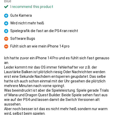
Blue
I recommend this product
Gute Kamera
Pro
Wird nicht mehr heiß
Pro
Spielegrafik die fast an die PS4 ran reicht
Pro
Software Bugs
Con
Fühlt sich an wie mein iPhone 14 pro
Con
Ich hatte zuvor ein iPhone 14 Pro und es fühlt sich fast genauso
an.
Leider kommt mir das OS immer fehlerhafter vor z.B. der
Laustärke Balken ist plötzlich riesig Oder Nachrichten werden
erst eine Sekunde Nachdem entsperren geupdatet. Das selbe
hatte ich auch schon einmal mit der Uhr gesehen die plötzlich
mehrere Minuten nach vorne springt.
Was beeindruckt ist aber die Spieleleistung. Spiele gerade Trials
of Mana und Dragon Quest Builder. Beide Spiele sehen fast aus
wie auf der PS4 und lassen damit die Switch Versionen alt
aussehen.
Aber noch besser ist das es nicht mehr heiß sondern nur warm
wird, selbst beim spielen.