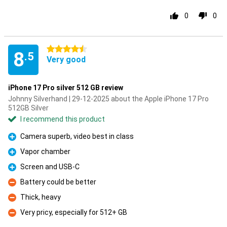
0
0
4.5 stars
8
.5
Very good
iPhone 17 Pro silver 512 GB review
Johnny Silverhand | 29-12-2025 about the Apple iPhone 17 Pro
512GB Silver
I recommend this product
Camera superb, video best in class
Pro
Vapor chamber
Pro
Screen and USB-C
Pro
Battery could be better
Con
Thick, heavy
Con
Very pricy, especially for 512+ GB
Con