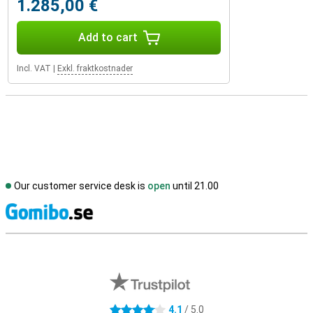
1.285,00 €
Add to cart
Incl. VAT
|
Exkl. fraktkostnader
Our customer service desk is
open
until 21.00
S
External shop reviews
4.1
/ 5.0
4.1 stars