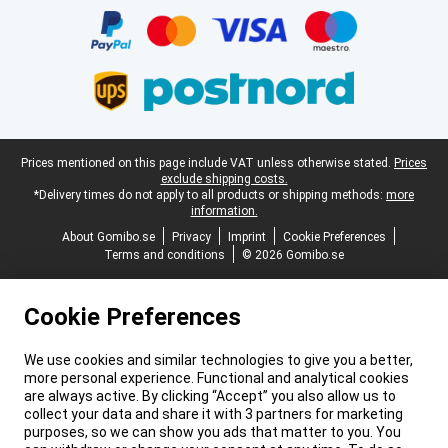
Legal footer
Prices mentioned on this page include VAT unless otherwise stated.
Prices
exclude shipping costs.
*Delivery times do not apply to all products or shipping methods:
more
information.
About Gomibo.se
Privacy
Imprint
Cookie Preferences
Terms and conditions
© 2026 Gomibo.se
Cookie Preferences
We use cookies and similar technologies to give you a better,
more personal experience. Functional and analytical cookies
are always active. By clicking “Accept” you also allow us to
collect your data and share it with 3 partners for marketing
purposes, so we can show you ads that matter to you. You