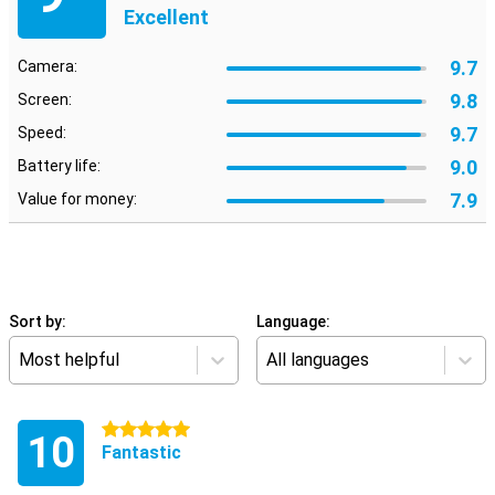
Excellent
9.7
Camera:
9.8
Screen:
9.7
Speed:
9.0
Battery life:
7.9
Value for money:
Sort by:
Language:
Most helpful
All languages
5 stars
10
Fantastic