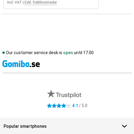
Incl. VAT
|
Exkl. fraktkostnader
Our customer service desk is
open
until 17.00
S
External shop reviews
4.1
/ 5.0
4.1 stars
Popular smartphones