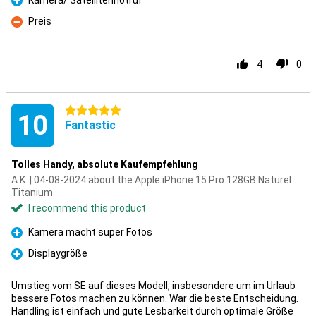
Kamera/ Satellitennotruf
Pro
Preis
Con
4
0
5 stars
10
Fantastic
Tolles Handy, absolute Kaufempfehlung
A.K. | 04-08-2024 about the Apple iPhone 15 Pro 128GB Naturel
Titanium
I recommend this product
Kamera macht super Fotos
Pro
Displaygröße
Pro
Umstieg vom SE auf dieses Modell, insbesondere um im Urlaub
bessere Fotos machen zu können. War die beste Entscheidung.
Handling ist einfach und gute Lesbarkeit durch optimale Größe