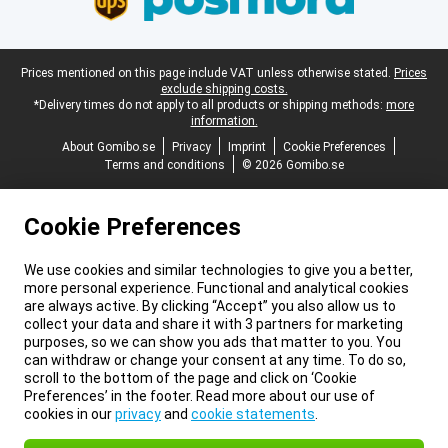
Legal footer
Prices mentioned on this page include VAT unless otherwise stated.
Prices
exclude shipping costs.
*Delivery times do not apply to all products or shipping methods:
more
information.
About Gomibo.se
Privacy
Imprint
Cookie Preferences
Terms and conditions
© 2026 Gomibo.se
Cookie Preferences
We use cookies and similar technologies to give you a better,
more personal experience. Functional and analytical cookies
are always active. By clicking “Accept” you also allow us to
collect your data and share it with 3 partners for marketing
purposes, so we can show you ads that matter to you. You
can withdraw or change your consent at any time. To do so,
scroll to the bottom of the page and click on ‘Cookie
Preferences’ in the footer. Read more about our use of
cookies in our
privacy
and
cookie statements
.