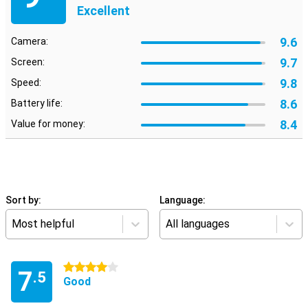
Excellent
9.6
Camera:
9.7
Screen:
9.8
Speed:
8.6
Battery life:
8.4
Value for money:
Sort by:
Language:
Most helpful
All languages
4 stars
7
.5
Good