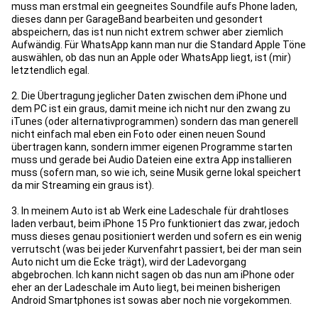
muss man erstmal ein geegneites Soundfile aufs Phone laden,
dieses dann per GarageBand bearbeiten und gesondert
abspeichern, das ist nun nicht extrem schwer aber ziemlich
Aufwändig. Für WhatsApp kann man nur die Standard Apple Töne
auswählen, ob das nun an Apple oder WhatsApp liegt, ist (mir)
letztendlich egal.
2. Die Übertragung jeglicher Daten zwischen dem iPhone und
dem PC ist ein graus, damit meine ich nicht nur den zwang zu
iTunes (oder alternativprogrammen) sondern das man generell
nicht einfach mal eben ein Foto oder einen neuen Sound
übertragen kann, sondern immer eigenen Programme starten
muss und gerade bei Audio Dateien eine extra App installieren
muss (sofern man, so wie ich, seine Musik gerne lokal speichert
da mir Streaming ein graus ist).
3. In meinem Auto ist ab Werk eine Ladeschale für drahtloses
laden verbaut, beim iPhone 15 Pro funktioniert das zwar, jedoch
muss dieses genau positioniert werden und sofern es ein wenig
verrutscht (was bei jeder Kurvenfahrt passiert, bei der man sein
Auto nicht um die Ecke trägt), wird der Ladevorgang
abgebrochen. Ich kann nicht sagen ob das nun am iPhone oder
eher an der Ladeschale im Auto liegt, bei meinen bisherigen
Android Smartphones ist sowas aber noch nie vorgekommen.