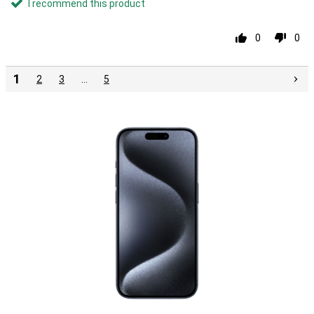
I recommend this product
0
0
1
2
3
…
5