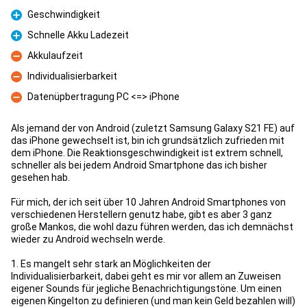
Pro
Geschwindigkeit
Pro
Schnelle Akku Ladezeit
Pro
Akkulaufzeit
Con
Individualisierbarkeit
Con
Datenüpbertragung PC <=> iPhone
Con
Als jemand der von Android (zuletzt Samsung Galaxy S21 FE) auf
das iPhone gewechselt ist, bin ich grundsätzlich zufrieden mit
dem iPhone. Die Reaktionsgeschwindigkeit ist extrem schnell,
schneller als bei jedem Android Smartphone das ich bisher
gesehen hab.
Für mich, der ich seit über 10 Jahren Android Smartphones von
verschiedenen Herstellern genutz habe, gibt es aber 3 ganz
große Mankos, die wohl dazu führen werden, das ich demnächst
wieder zu Android wechseln werde.
1. Es mangelt sehr stark an Möglichkeiten der
Individualisierbarkeit, dabei geht es mir vor allem an Zuweisen
eigener Sounds für jegliche Benachrichtigungstöne. Um einen
eigenen Kingelton zu definieren (und man kein Geld bezahlen will)